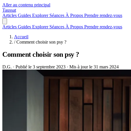
Aller au contenu principal
Taussat
Articles
Guides
Explorer
Séances
À Propos
Prendre rendez-vous
Articles
Guides
Explorer
Séances
À Propos
Prendre rendez-vous
Accueil
/
Comment choisir son psy ?
Comment choisir son psy ?
D.G.
·
Publié le 3 septembre 2023
·
Mis à jour le 31 mars 2024