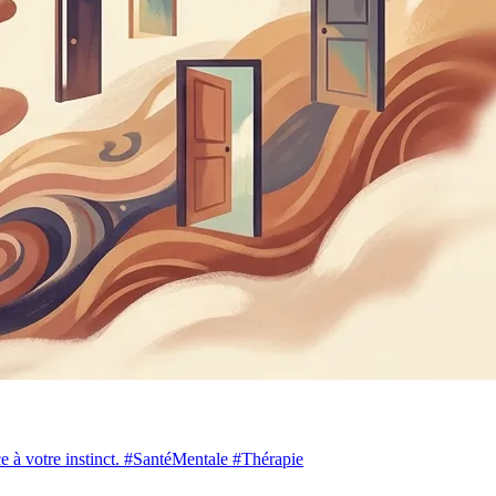
nce à votre instinct. #SantéMentale #Thérapie