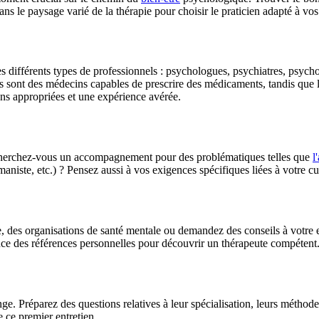
s le paysage varié de la thérapie pour choisir le praticien adapté à vos
s différents types de professionnels : psychologues, psychiatres, psych
 sont des médecins capables de prescrire des médicaments, tandis que le
ions appropriées et une expérience avérée.
. Cherchez-vous un accompagnement pour des problématiques telles que
l
niste, etc.) ? Pensez aussi à vos exigences spécifiques liées à votre cu
e, des organisations de santé mentale ou demandez des conseils à votre en
nce des références personnelles pour découvrir un thérapeute compétent
. Préparez des questions relatives à leur spécialisation, leurs méthodes, 
e ce premier entretien.