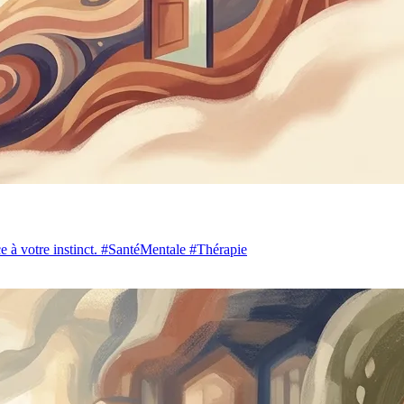
nce à votre instinct. #SantéMentale #Thérapie