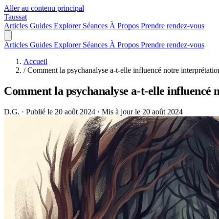
Aller au contenu principal
Taussat
Articles
Guides
Explorer
Séances
À Propos
Prendre rendez-vous
Articles
Guides
Explorer
Séances
À Propos
Prendre rendez-vous
Accueil
/
Comment la psychanalyse a-t-elle influencé notre interprétation 
Comment la psychanalyse a-t-elle influencé no
D.G.
·
Publié le 20 août 2024
·
Mis à jour le 20 août 2024