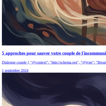
5 approches pour sauver votre couple de l'incommunic
Dialogue couple { "@context": "http://schema.org", "@type": "Bread
1 septembre 2024