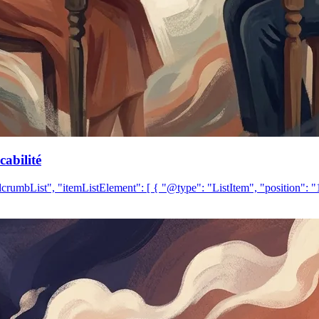
abilité
crumbList", "itemListElement": [ { "@type": "ListItem", "position":