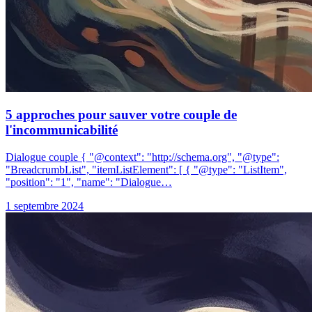
5 approches pour sauver votre couple de
l'incommunicabilité
Dialogue couple { "@context": "http://schema.org", "@type":
"BreadcrumbList", "itemListElement": [ { "@type": "ListItem",
"position": "1", "name": "Dialogue…
1 septembre 2024