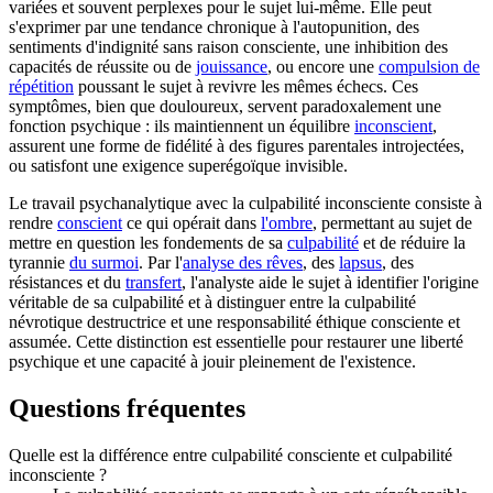
variées et souvent perplexes pour le sujet lui-même. Elle peut
s'exprimer par une tendance chronique à l'autopunition, des
sentiments d'indignité sans raison consciente, une inhibition des
capacités de réussite ou de
jouissance
, ou encore une
compulsion de
répétition
poussant le sujet à revivre les mêmes échecs. Ces
symptômes, bien que douloureux, servent paradoxalement une
fonction psychique : ils maintiennent un équilibre
inconscient
,
assurent une forme de fidélité à des figures parentales introjectées,
ou satisfont une exigence superégoïque invisible.
Le travail psychanalytique avec la culpabilité inconsciente consiste à
rendre
conscient
ce qui opérait dans
l'ombre
, permettant au sujet de
mettre en question les fondements de sa
culpabilité
et de réduire la
tyrannie
du surmoi
. Par l'
analyse des rêves
, des
lapsus
, des
résistances et du
transfert
, l'analyste aide le sujet à identifier l'origine
véritable de sa culpabilité et à distinguer entre la culpabilité
névrotique destructrice et une responsabilité éthique consciente et
assumée. Cette distinction est essentielle pour restaurer une liberté
psychique et une capacité à jouir pleinement de l'existence.
Questions fréquentes
Quelle est la différence entre culpabilité consciente et culpabilité
inconsciente ?