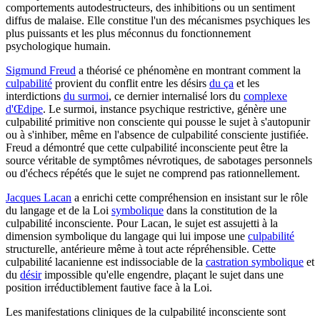
comportements autodestructeurs, des inhibitions ou un sentiment
diffus de malaise. Elle constitue l'un des mécanismes psychiques les
plus puissants et les plus méconnus du fonctionnement
psychologique humain.
Sigmund Freud
a théorisé ce phénomène en montrant comment la
culpabilité
provient du conflit entre les désirs
du ça
et les
interdictions
du surmoi
, ce dernier internalisé lors du
complexe
d'Œdipe
. Le surmoi, instance psychique restrictive, génère une
culpabilité primitive non consciente qui pousse le sujet à s'autopunir
ou à s'inhiber, même en l'absence de culpabilité consciente justifiée.
Freud a démontré que cette culpabilité inconsciente peut être la
source véritable de symptômes névrotiques, de sabotages personnels
ou d'échecs répétés que le sujet ne comprend pas rationnellement.
Jacques Lacan
a enrichi cette compréhension en insistant sur le rôle
du langage et de la Loi
symbolique
dans la constitution de la
culpabilité inconsciente. Pour Lacan, le sujet est assujetti à la
dimension symbolique du langage qui lui impose une
culpabilité
structurelle, antérieure même à tout acte répréhensible. Cette
culpabilité lacanienne est indissociable de la
castration symbolique
et
du
désir
impossible qu'elle engendre, plaçant le sujet dans une
position irréductiblement fautive face à la Loi.
Les manifestations cliniques de la culpabilité inconsciente sont