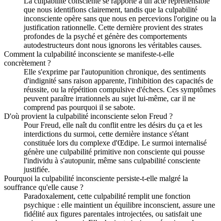
La culpabilité consciente se rapporte à un acte répréhensible
que nous identifions clairement, tandis que la culpabilité
inconsciente opère sans que nous en percevions l'origine ou la
justification rationnelle. Cette dernière provient des strates
profondes de la psyché et génère des comportements
autodestructeurs dont nous ignorons les véritables causes.
Comment la culpabilité inconsciente se manifeste-t-elle
concrètement ?
Elle s'exprime par l'autopunition chronique, des sentiments
d'indignité sans raison apparente, l'inhibition des capacités de
réussite, ou la répétition compulsive d'échecs. Ces symptômes
peuvent paraître irrationnels au sujet lui-même, car il ne
comprend pas pourquoi il se sabote.
D'où provient la culpabilité inconsciente selon Freud ?
Pour Freud, elle naît du conflit entre les désirs du ça et les
interdictions du surmoi, cette dernière instance s'étant
constituée lors du complexe d'Œdipe. Le surmoi internalisé
génère une culpabilité primitive non consciente qui pousse
l'individu à s'autopunir, même sans culpabilité consciente
justifiée.
Pourquoi la culpabilité inconsciente persiste-t-elle malgré la
souffrance qu'elle cause ?
Paradoxalement, cette culpabilité remplit une fonction
psychique : elle maintient un équilibre inconscient, assure une
fidélité aux figures parentales introjectées, ou satisfait une