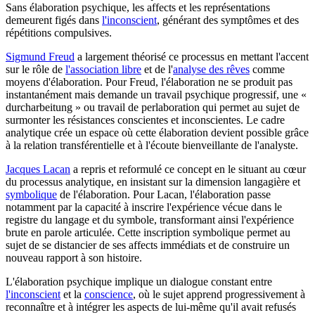
Sans élaboration psychique, les affects et les représentations
demeurent figés dans
l'inconscient
, générant des symptômes et des
répétitions compulsives.
Sigmund Freud
a largement théorisé ce processus en mettant l'accent
sur le rôle de
l'association libre
et de l'
analyse des rêves
comme
moyens d'élaboration. Pour Freud, l'élaboration ne se produit pas
instantanément mais demande un travail psychique progressif, une «
durcharbeitung » ou travail de perlaboration qui permet au sujet de
surmonter les résistances conscientes et inconscientes. Le cadre
analytique crée un espace où cette élaboration devient possible grâce
à la relation transférentielle et à l'écoute bienveillante de l'analyste.
Jacques Lacan
a repris et reformulé ce concept en le situant au cœur
du processus analytique, en insistant sur la dimension langagière et
symbolique
de l'élaboration. Pour Lacan, l'élaboration passe
notamment par la capacité à inscrire l'expérience vécue dans le
registre du langage et du symbole, transformant ainsi l'expérience
brute en parole articulée. Cette inscription symbolique permet au
sujet de se distancier de ses affects immédiats et de construire un
nouveau rapport à son histoire.
L'élaboration psychique implique un dialogue constant entre
l'inconscient
et la
conscience
, où le sujet apprend progressivement à
reconnaître et à intégrer les aspects de lui-même qu'il avait refusés