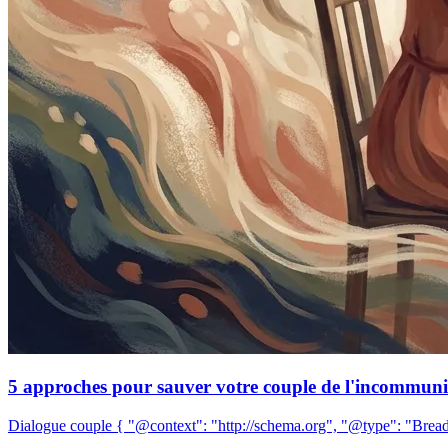
5 approches pour sauver votre couple de l'incommunic
Dialogue couple { "@context": "http://schema.org", "@type": "Bread