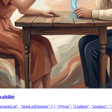
abilité
crumbList", "itemListElement": [ { "@type": "ListItem", "position":