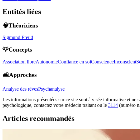
Entités liées
🧠Théoriciens
Sigmund Freud
💡Concepts
Association libre
Autonomie
Confiance en soi
Conscience
Inconscient
S
🛋️Approches
Analyse des rêves
Psychanalyse
Les informations présentées sur ce site sont à visée informative et ne
psychologique, contactez votre médecin traitant ou le
3114
(numéro na
Articles recommandés