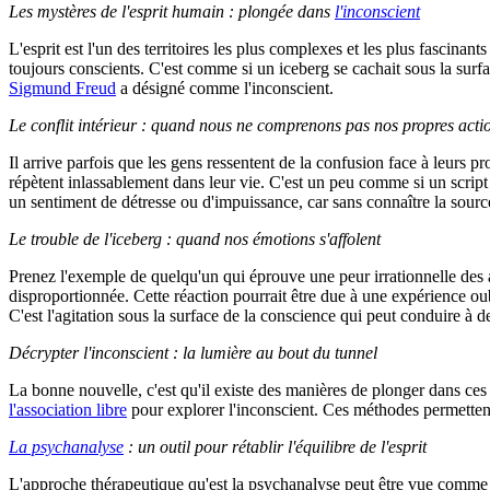
Les mystères de l'esprit humain : plongée dans
l'inconscient
L'esprit est l'un des territoires les plus complexes et les plus fasci
toujours conscients. C'est comme si un iceberg se cachait sous la surf
Sigmund Freud
a désigné comme l'inconscient.
Le conflit intérieur : quand nous ne comprenons pas nos propres acti
Il arrive parfois que les gens ressentent de la confusion face à leurs
répètent inlassablement dans leur vie. C'est un peu comme si un script s
un sentiment de détresse ou d'impuissance, car sans connaître la source 
Le trouble de l'iceberg : quand nos émotions s'affolent
Prenez l'exemple de quelqu'un qui éprouve une peur irrationnelle des a
disproportionnée. Cette réaction pourrait être due à une expérience ou
C'est l'agitation sous la surface de la conscience qui peut conduire à
Décrypter l'inconscient : la lumière au bout du tunnel
La bonne nouvelle, c'est qu'il existe des manières de plonger dans ces 
l'association libre
pour explorer l'inconscient. Ces méthodes permetten
La psychanalyse
: un outil pour rétablir l'équilibre de l'esprit
L'approche thérapeutique qu'est la psychanalyse peut être vue comme u