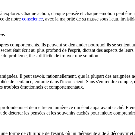
nants à explorer. Chaque action, chaque pensée et chaque émotion peut êtr
ace de notre
conscience
, avec la majorité de sa masse sous l'eau, invisi
ons
 propres comportements. Ils peuvent se demander pourquoi ils se sentent 
ecret était écrit au plus profond de l'esprit, dictant des aspects de leur
du problème, il est difficile de trouver une solution.
raignées. Il peut savoir, rationnellement, que la plupart des araignées 
bliée de l'enfance, enfouie dans l'inconscient. Sans s'en rendre compte,
 des troubles émotionnels et comportementaux.
profondeurs et de mettre en lumière ce qui était auparavant caché. Freud
t de déterrer les pensées et les souvenirs cachés pour mieux comprendr
ne forme de chirurgie de l'esprit, où un thérapeute aide à découvrir et