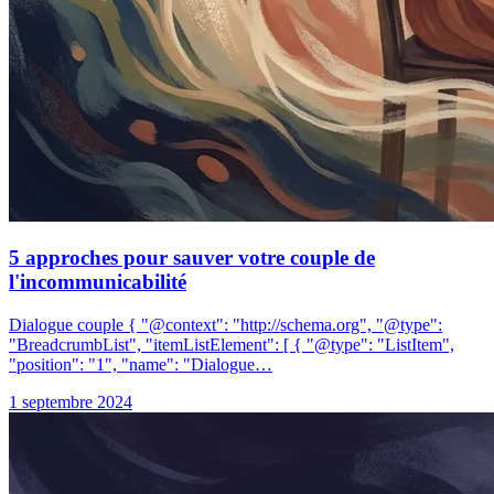
5 approches pour sauver votre couple de
l'incommunicabilité
Dialogue couple { "@context": "http://schema.org", "@type":
"BreadcrumbList", "itemListElement": [ { "@type": "ListItem",
"position": "1", "name": "Dialogue…
1 septembre 2024