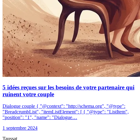
5 idées reçues sur les besoins de votre partenaire qui
ruinent votre couple
Dialogue couple { "@context": "http://schema.org", "@type":
"BreadcrumbList", "itemListElement": [ { "@type": "ListItem",
"position": "1", "name": "Dialogue…
1 septembre 2024
Taussat