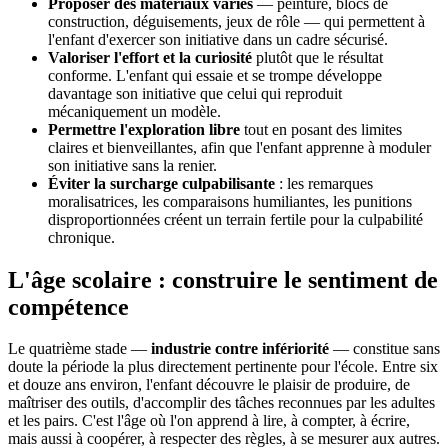
Proposer des matériaux variés
— peinture, blocs de
construction, déguisements, jeux de rôle — qui permettent à
l'enfant d'exercer son initiative dans un cadre sécurisé.
Valoriser l'effort et la curiosité
plutôt que le résultat
conforme. L'enfant qui essaie et se trompe développe
davantage son initiative que celui qui reproduit
mécaniquement un modèle.
Permettre l'exploration libre
tout en posant des limites
claires et bienveillantes, afin que l'enfant apprenne à moduler
son initiative sans la renier.
Éviter la surcharge culpabilisante
: les remarques
moralisatrices, les comparaisons humiliantes, les punitions
disproportionnées créent un terrain fertile pour la culpabilité
chronique.
L'âge scolaire : construire le sentiment de
compétence
Le quatrième stade —
industrie contre infériorité
— constitue sans
doute la période la plus directement pertinente pour l'école. Entre six
et douze ans environ, l'enfant découvre le plaisir de produire, de
maîtriser des outils, d'accomplir des tâches reconnues par les adultes
et les pairs. C'est l'âge où l'on apprend à lire, à compter, à écrire,
mais aussi à coopérer, à respecter des règles, à se mesurer aux autres.