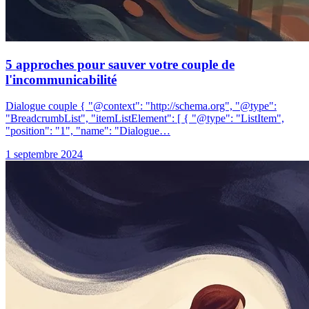
5 approches pour sauver votre couple de
l'incommunicabilité
Dialogue couple { "@context": "http://schema.org", "@type":
"BreadcrumbList", "itemListElement": [ { "@type": "ListItem",
"position": "1", "name": "Dialogue…
1 septembre 2024