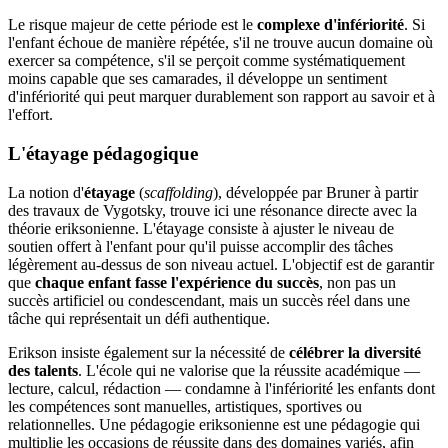
Le risque majeur de cette période est le
complexe d'infériorité
. Si
l'enfant échoue de manière répétée, s'il ne trouve aucun domaine où
exercer sa compétence, s'il se perçoit comme systématiquement
moins capable que ses camarades, il développe un sentiment
d'infériorité qui peut marquer durablement son rapport au savoir et à
l'effort.
L'étayage pédagogique
La notion d'
étayage
(
scaffolding
), développée par Bruner à partir
des travaux de Vygotsky, trouve ici une résonance directe avec la
théorie eriksonienne. L'étayage consiste à ajuster le niveau de
soutien offert à l'enfant pour qu'il puisse accomplir des tâches
légèrement au-dessus de son niveau actuel. L'objectif est de garantir
que
chaque enfant fasse l'expérience du succès
, non pas un
succès artificiel ou condescendant, mais un succès réel dans une
tâche qui représentait un défi authentique.
Erikson insiste également sur la nécessité de
célébrer la diversité
des talents
. L'école qui ne valorise que la réussite académique —
lecture, calcul, rédaction — condamne à l'infériorité les enfants dont
les compétences sont manuelles, artistiques, sportives ou
relationnelles. Une pédagogie eriksonienne est une pédagogie qui
multiplie les occasions de réussite dans des domaines variés, afin