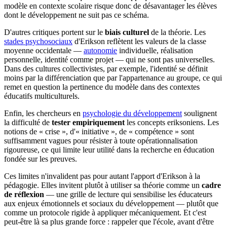
modèle en contexte scolaire risque donc de désavantager les élèves
dont le développement ne suit pas ce schéma.
D'autres critiques portent sur le
biais culturel
de la théorie. Les
stades psychosociaux
d'Erikson reflètent les valeurs de la classe
moyenne occidentale —
autonomie
individuelle, réalisation
personnelle, identité comme projet — qui ne sont pas universelles.
Dans des cultures collectivistes, par exemple, l'identité se définit
moins par la différenciation que par l'appartenance au groupe, ce qui
remet en question la pertinence du modèle dans des contextes
éducatifs multiculturels.
Enfin, les chercheurs en
psychologie du développement
soulignent
la difficulté de
tester empiriquement
les concepts eriksoniens. Les
notions de « crise », d'« initiative », de « compétence » sont
suffisamment vagues pour résister à toute opérationnalisation
rigoureuse, ce qui limite leur utilité dans la recherche en éducation
fondée sur les preuves.
Ces limites n'invalident pas pour autant l'apport d'Erikson à la
pédagogie. Elles invitent plutôt à utiliser sa théorie comme un
cadre
de réflexion
— une grille de lecture qui sensibilise les éducateurs
aux enjeux émotionnels et sociaux du développement — plutôt que
comme un protocole rigide à appliquer mécaniquement. Et c'est
peut-être là sa plus grande force : rappeler que l'école, avant d'être