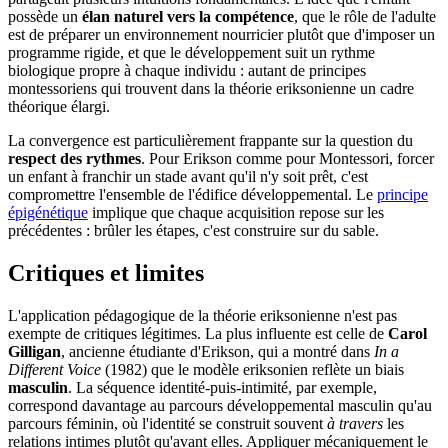
possède un
élan naturel vers la compétence
, que le rôle de l'adulte
est de préparer un environnement nourricier plutôt que d'imposer un
programme rigide, et que le développement suit un rythme
biologique propre à chaque individu : autant de principes
montessoriens qui trouvent dans la théorie eriksonienne un cadre
théorique élargi.
La convergence est particulièrement frappante sur la question du
respect des rythmes
. Pour Erikson comme pour Montessori, forcer
un enfant à franchir un stade avant qu'il n'y soit prêt, c'est
compromettre l'ensemble de l'édifice développemental. Le
principe
épigénétique
implique que chaque acquisition repose sur les
précédentes : brûler les étapes, c'est construire sur du sable.
Critiques et limites
L'application pédagogique de la théorie eriksonienne n'est pas
exempte de critiques légitimes. La plus influente est celle de
Carol
Gilligan
, ancienne étudiante d'Erikson, qui a montré dans
In a
Different Voice
(1982) que le modèle eriksonien reflète un biais
masculin
. La séquence identité-puis-intimité, par exemple,
correspond davantage au parcours développemental masculin qu'au
parcours féminin, où l'identité se construit souvent
à travers
les
relations intimes plutôt qu'avant elles. Appliquer mécaniquement le