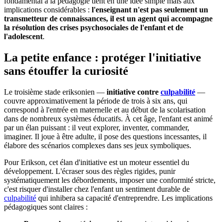
fondamental à la pédagogie tient en une idée simple mais aux
implications considérables :
l'enseignant n'est pas seulement un
transmetteur de connaissances, il est un agent qui accompagne
la résolution des crises psychosociales de l'enfant et de
l'adolescent
.
La petite enfance : protéger l'initiative
sans étouffer la curiosité
Le troisième stade eriksonien —
initiative contre
culpabilité
—
couvre approximativement la période de trois à six ans, qui
correspond à l'entrée en maternelle et au début de la scolarisation
dans de nombreux systèmes éducatifs. À cet âge, l'enfant est animé
par un élan puissant : il veut explorer, inventer, commander,
imaginer. Il joue à être adulte, il pose des questions incessantes, il
élabore des scénarios complexes dans ses jeux symboliques.
Pour Erikson, cet élan d'initiative est un moteur essentiel du
développement. L'écraser sous des règles rigides, punir
systématiquement les débordements, imposer une conformité stricte,
c'est risquer d'installer chez l'enfant un sentiment durable de
culpabilité
qui inhibera sa capacité d'entreprendre. Les implications
pédagogiques sont claires :