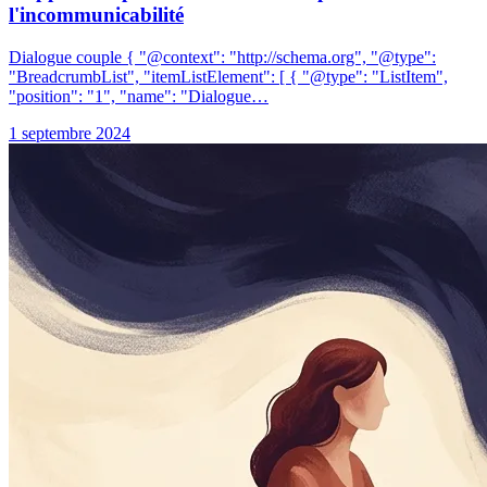
l'incommunicabilité
Dialogue couple { "@context": "http://schema.org", "@type":
"BreadcrumbList", "itemListElement": [ { "@type": "ListItem",
"position": "1", "name": "Dialogue…
1 septembre 2024