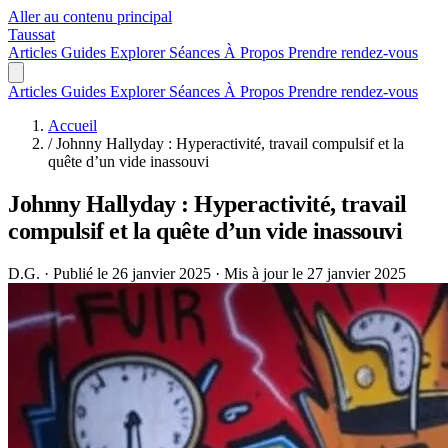
Aller au contenu principal
Taussat
Articles
Guides
Explorer
Séances
À Propos
Prendre rendez-vous
Articles
Guides
Explorer
Séances
À Propos
Prendre rendez-vous
Accueil
/
Johnny Hallyday : Hyperactivité, travail compulsif et la
quête d’un vide inassouvi
Johnny Hallyday : Hyperactivité, travail
compulsif et la quête d’un vide inassouvi
D.G.
·
Publié le 26 janvier 2025
·
Mis à jour le 27 janvier 2025