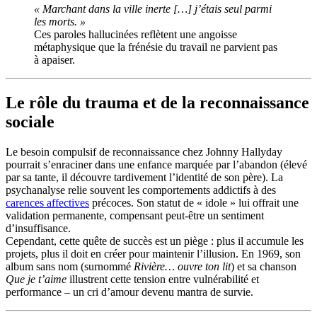
« Marchant dans la ville inerte […] j’étais seul parmi
les morts. »
Ces paroles hallucinées reflètent une angoisse
métaphysique que la frénésie du travail ne parvient pas
à apaiser.
Le rôle du trauma et de la reconnaissance
sociale
Le besoin compulsif de reconnaissance chez Johnny Hallyday
pourrait s’enraciner dans une enfance marquée par l’abandon (élevé
par sa tante, il découvre tardivement l’identité de son père). La
psychanalyse relie souvent les comportements addictifs à des
carences affectives
précoces. Son statut de « idole » lui offrait une
validation permanente, compensant peut-être un sentiment
d’insuffisance.
Cependant, cette quête de succès est un piège : plus il accumule les
projets, plus il doit en créer pour maintenir l’illusion. En 1969, son
album sans nom (surnommé
Rivière… ouvre ton lit
) et sa chanson
Que je t’aime
illustrent cette tension entre vulnérabilité et
performance – un cri d’amour devenu mantra de survie.