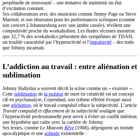
perpétuelle de nouveauté – une tentative de maintenir un état
d’excitation constant.
Ses collaborations avec des musiciens comme Jimmy Page ou Steve
Marriott, et son obsession pour les performances scéniques (comme
son concert à Johannesburg avec une jambe cassée), révèlent une
compulsivité
proche du workaholism. Les études récentes montrent
que 32,7 % des workaholics présentent des symptômes de TDAH,
un trouble caractérisé par l’hyperactivité et l’
impulsivité
– des traits
que Johnny incarnait.
L’addiction au travail : entre aliénation et
sublimation
Johnny Hallyday a souvent décrit la scène comme un « exutoire ».
Cette
sublimation
de
la pulsion
de mort en créativité est un concept
clé en psychanalyse. Cependant, son rythme effréné évoque aussi
une
aliénation
, où le travail compulsif efface la subjectivité. L’article
Travail compulsif et effacement de la subjectivité
souligne que
l’hyperactivité professionnelle peut servir à éviter un conflit intérieur,
une hypothèse qui cadre avec la carrière de Johnny.
Ses textes, comme
Le Mauvais
Rêve
(1968), dépeignent un monde
apocalyptique et une
solitude
existentielle :