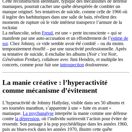
Cette reconstruction identitaire, typique des mécanismes de défense
maniaques, pourrait cacher une quête désespérée de combler un
manque originel. Ses tentatives de suicide, comme celle de 1966 où
il ingère des barbituriques dans une salle de bain, révèlent des
moments de rupture où le vide intérieur transperce l’armure de la
rockstar.
La mélancolie, selon
Freud
, est une « perte inconsciente » qui se
manifeste par une auto-accusation et un effondrement de l’
estime de
soi
. Chez Johnny, ce vide semble avoir été comblé – ou du moins
temporairement étouffé – par une suractivité professionnelle. Après
sa tentative de suicide, il enchaîne les albums (
Noir c’est Noir
,
Génération Perdue
), collabore avec Jimi Hendrix, et multiplie les
concerts, comme pour fuir une
introspection
douloureuse.
La manie créative : l’hyperactivité
comme mécanisme d’évitement
L’hyperactivité de Johnny Hallyday, visible dans ses 50 albums et
ses tournées marathon, s’apparente à une « fuite en avant »
maniaque.
La psychanalyse
interprète la manie comme une défense
contre
la dépression
, où l’individu surinvestit l’action pour éviter de
ressentir. Son passage à la pop psychédélique dans les années 1960,
puis au blues-rock dans les années 1970, illustre cette quête