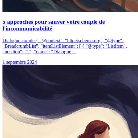
5 approches pour sauver votre couple de
l'incommunicabilité
Dialogue couple { "@context": "http://schema.org", "@type":
"BreadcrumbList", "itemListElement": [ { "@type": "ListItem",
"position": "1", "name": "Dialogue…
1 septembre 2024