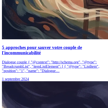
5 approches pour sauver votre couple de
l'incommunicabilité
Dialogue couple { "@context": "http://schema.org", "@type":
"BreadcrumbList", "itemListElement": [ { "@type": "ListItem",
"position": "1", "name": "Dialogue…
1 septembre 2024