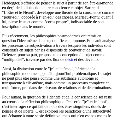
Heidegger, s'efforce de penser le sujet à partir de son être-au-monde,
en deçà de la distinction entre conscience et objet. Sartre, dans
"L'Être et le Néant", développe une théorie de la conscience comme
"pour-soi", opposée à l'"en-soi" des choses. Merleau-Ponty, quant à
lui, pense le sujet comme "corps propre", indissociable de son
inscription dans le monde.
Plus récemment, les philosophies postmodernes ont remis en
question l'idée même d'un sujet unifié et autonome. Foucault analyse
les processus de subjectivation à travers lesquels les individus sont
constitués en sujets par les dispositifs de pouvoir et de savoir.
Deleuze, pour sa part, propose une conception du sujet comme
"multiplicité", traversé par des flux de
désir
et des devenirs.
Ainsi, la distinction entre le "je" et le "moi", héritée de la
philosophie moderne, apparaît aujourd'hui problématique. Le sujet
ne peut plus être pensé comme une substance autonome et
transparente à elle-même, mais comme un processus complexe et
multiforme, pris dans des réseaux de relations et de déterminations.
Pour autant, la question de l'identité et de la conscience de soi reste
au cœur de la réflexion philosophique. Penser le "je" et le "moi",
c'est interroger ce qui fait de nous des êtres singuliers, doués de
pensée et de liberté. C'est explorer les paradoxes d'une subjectivité
qui échappe à toute saisie définitive, mais qui n'en est pas moins le