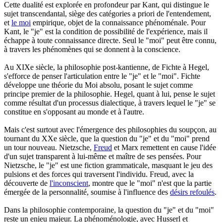
Cette dualité est explorée en profondeur par Kant, qui distingue le
sujet transcendantal, siège des catégories a priori de l'entendement,
et
le moi
empirique, objet de la connaissance phénoménale. Pour
Kant, le "je" est la condition de possibilité de l'expérience, mais il
échappe à toute connaissance directe. Seul le "moi" peut être connu,
à travers les phénomènes qui se donnent à la conscience.
Au XIXe siècle, la philosophie post-kantienne, de Fichte à Hegel,
s'efforce de penser l'articulation entre le "je" et le "moi". Fichte
développe une théorie du Moi absolu, posant le sujet comme
principe premier de la philosophie. Hegel, quant à lui, pense le sujet
comme résultat d'un processus dialectique, à travers lequel le "je" se
constitue en s'opposant au monde et à l'autre.
Mais c'est surtout avec l'émergence des philosophies du soupçon, au
tournant du XXe siècle, que la question du "je" et du "moi" prend
un tour nouveau. Nietzsche,
Freud
et Marx remettent en cause l'idée
d'un sujet transparent à lui-même et maître de ses pensées. Pour
Nietzsche, le "je" est une fiction grammaticale, masquant le jeu des
pulsions et des forces qui traversent l'individu. Freud, avec la
découverte de
l'inconscient
, montre que le "moi" n'est que la partie
émergée de la personnalité, soumise à l'influence des
désirs refoulés
.
Dans la philosophie contemporaine, la question du "je" et du "moi"
reste un enjeu majeur. La phénoménologie, avec Husserl et