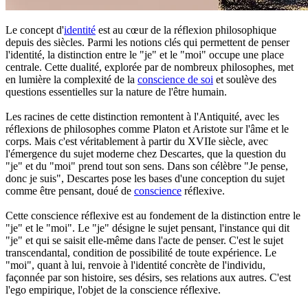
Le concept d'
identité
est au cœur de la réflexion philosophique
depuis des siècles. Parmi les notions clés qui permettent de penser
l'identité, la distinction entre le "je" et le "moi" occupe une place
centrale. Cette dualité, explorée par de nombreux philosophes, met
en lumière la complexité de la
conscience de soi
et soulève des
questions essentielles sur la nature de l'être humain.
Les racines de cette distinction remontent à l'Antiquité, avec les
réflexions de philosophes comme Platon et Aristote sur l'âme et le
corps. Mais c'est véritablement à partir du XVIIe siècle, avec
l'émergence du sujet moderne chez Descartes, que la question du
"je" et du "moi" prend tout son sens. Dans son célèbre "Je pense,
donc je suis", Descartes pose les bases d'une conception du sujet
comme être pensant, doué de
conscience
réflexive.
Cette conscience réflexive est au fondement de la distinction entre le
"je" et le "moi". Le "je" désigne le sujet pensant, l'instance qui dit
"je" et qui se saisit elle-même dans l'acte de penser. C'est le sujet
transcendantal, condition de possibilité de toute expérience. Le
"moi", quant à lui, renvoie à l'identité concrète de l'individu,
façonnée par son histoire, ses désirs, ses relations aux autres. C'est
l'ego empirique, l'objet de la conscience réflexive.