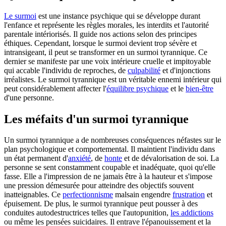
Le surmoi
est une instance psychique qui se développe durant
l'enfance et représente les règles morales, les interdits et l'autorité
parentale intériorisés. Il guide nos actions selon des principes
éthiques. Cependant, lorsque le surmoi devient trop sévère et
intransigeant, il peut se transformer en un surmoi tyrannique. Ce
dernier se manifeste par une voix intérieure cruelle et impitoyable
qui accable l'individu de reproches, de
culpabilité
et d'injonctions
irréalistes. Le surmoi tyrannique est un véritable ennemi intérieur qui
peut considérablement affecter l'
équilibre psychique
et le
bien-être
d'une personne.
Les méfaits d'un surmoi tyrannique
Un surmoi tyrannique a de nombreuses conséquences néfastes sur le
plan psychologique et comportemental. Il maintient l'individu dans
un état permanent d'
anxiété
, de
honte
et de dévalorisation de soi. La
personne se sent constamment coupable et inadéquate, quoi qu'elle
fasse. Elle a l'impression de ne jamais être à la hauteur et s'impose
une pression démesurée pour atteindre des objectifs souvent
inatteignables. Ce
perfectionnisme
malsain engendre
frustration
et
épuisement. De plus, le surmoi tyrannique peut pousser à des
conduites autodestructrices telles que l'autopunition,
les addictions
ou même les pensées suicidaires. Il entrave l'épanouissement et la