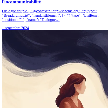
l'incommunicabilité
Dialogue couple { "@context": "http://schema.org", "@type":
"BreadcrumbList", "itemListElement": [ { "@type": "ListItem",
"position": "1", "name": "Dialogue…
1 septembre 2024