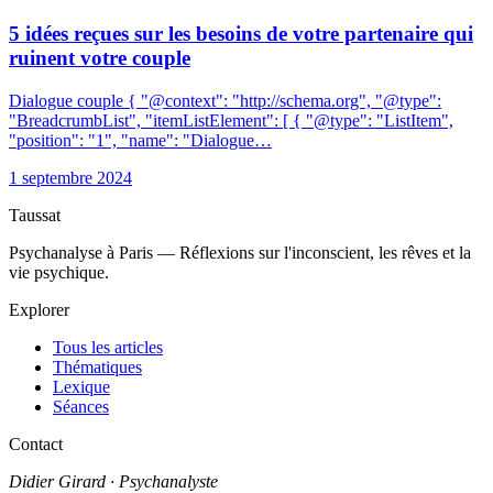
5 idées reçues sur les besoins de votre partenaire qui
ruinent votre couple
Dialogue couple { "@context": "http://schema.org", "@type":
"BreadcrumbList", "itemListElement": [ { "@type": "ListItem",
"position": "1", "name": "Dialogue…
1 septembre 2024
Taussat
Psychanalyse à Paris — Réflexions sur l'inconscient, les rêves et la
vie psychique.
Explorer
Tous les articles
Thématiques
Lexique
Séances
Contact
Didier Girard
· Psychanalyste