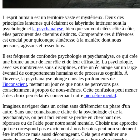
L'esprit humain est un territoire vaste et mystérieux. Deux des
principales lanternes qui éclairent ce labyrinthe intérieur sont la
psychologie et
la psychanalyse
, bien que souvent citées côte à côte,
elles parcourent des chemins distincts. Comprendre ces différences
est crucial pour quiconque s'intéresse à la manière dont nous
pensons, agissons et ressentons.
Il est fréquent de confondre psychologie et psychanalyse, ce qui crée
une brume autour de leur rôle et de leur efficacité. La psychologie,
avec ses nombreuses sous-disciplines, offre un éclairage sur un large
éventail de comportements humains et de processus cognitifs. À
l'inverse, la psychanalyse plonge dans les profondeurs de
l'inconscient
, mettant au jour ce que nous ne percevons pas
consciemment à propos de nous-mêmes. Cette confusion peut mener
à des choix peu éclairés concernant notre
bien-être mental
.
Imaginez naviguer dans un océan sans différencier un phare d'un
autre. Sans une connaissance claire de la psychologie et de la
psychanalyse, on peut facilement se perdre en cherchant des
réponses ou de l'aide pour notre santé mentale. Choisir une approche
qui ne correspond pas exactement à nos besoins peut non seulement
être inefficace mais aussi décourageant. Cela peut entraîner une
perte de temps, d'énergie et parfois d'espoir alors qu'on cherche