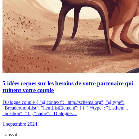
5 idées reçues sur les besoins de votre partenaire qui
ruinent votre couple
Dialogue couple { "@context": "http://schema.org", "@type":
"BreadcrumbList", "itemListElement": [ { "@type": "ListItem",
"position": "1", "name": "Dialogue…
1 septembre 2024
Taussat