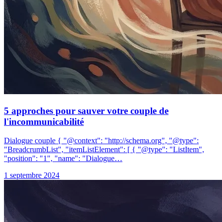
5 approches pour sauver votre couple de
l'incommunicabilité
Dialogue couple { "@context": "http://schema.org", "@type":
"BreadcrumbList", "itemListElement": [ { "@type": "ListItem",
"position": "1", "name": "Dialogue…
1 septembre 2024