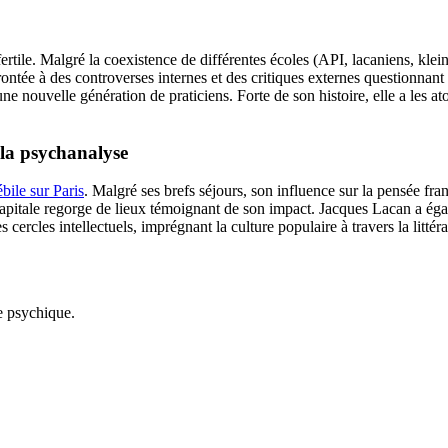
fertile. Malgré la coexistence de différentes écoles (API, lacaniens, kle
frontée à des controverses internes et des critiques externes questionnant
ne nouvelle génération de praticiens. Forte de son histoire, elle a les ato
 la psychanalyse
bile sur Paris
. Malgré ses brefs séjours, son influence sur la pensée fran
a capitale regorge de lieux témoignant de son impact. Jacques Lacan a ég
cercles intellectuels, imprégnant la culture populaire à travers la littér
ie psychique.