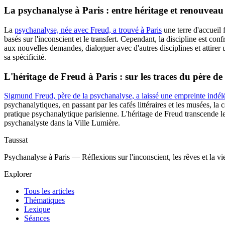
La psychanalyse à Paris : entre héritage et renouveau
La
psychanalyse, née avec Freud, a trouvé à Paris
une terre d'accueil 
basés sur l'inconscient et le transfert. Cependant, la discipline est con
aux nouvelles demandes, dialoguer avec d'autres disciplines et attirer u
sa spécificité.
L'héritage de Freud à Paris : sur les traces du père de
Sigmund Freud, père de la psychanalyse, a laissé une empreinte indélé
psychanalytiques, en passant par les cafés littéraires et les musées, l
pratique psychanalytique parisienne. L'héritage de Freud transcende les 
psychanalyste dans la Ville Lumière.
Taussat
Psychanalyse à Paris — Réflexions sur l'inconscient, les rêves et la v
Explorer
Tous les articles
Thématiques
Lexique
Séances