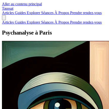
Aller au contenu principal
Taussat
Articles
Guides
Explorer
Séances
À Propos
Prendre rendez-vous
Articles
Guides
Explorer
Séances
À Propos
Prendre rendez-vous
Psychanalyse à Paris