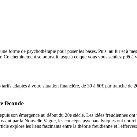
une forme de psychothérapie pour poser les bases. Puis, au fur et à me
. Ce cheminement se poursuit jusqu'à ce que vous vous sentiez prêt à vo
 tarifs adaptés à votre situation financière, de 30 à 60€ par tranche de
ce féconde
puis son émergence au début du 20e siècle. Les idées freudiennes ont trou
nt par la Nouvelle Vague, les concepts psychanalytiques ont nourri la créa
ticle explore les liens fascinants entre la théorie freudienne et l'efferve