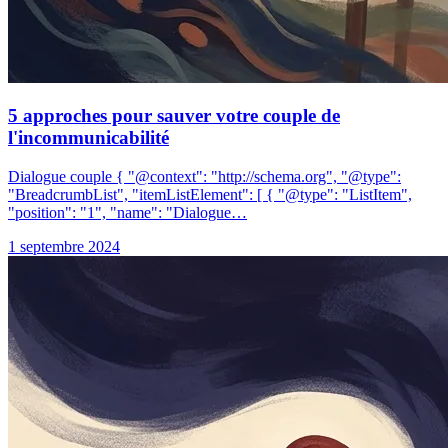
5 approches pour sauver votre couple de
l'incommunicabilité
Dialogue couple { "@context": "http://schema.org", "@type":
"BreadcrumbList", "itemListElement": [ { "@type": "ListItem",
"position": "1", "name": "Dialogue…
1 septembre 2024