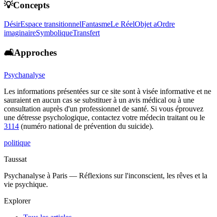
💡Concepts
Désir
Espace transitionnel
Fantasme
Le Réel
Objet a
Ordre
imaginaire
Symbolique
Transfert
🛋️Approches
Psychanalyse
Les informations présentées sur ce site sont à visée informative et ne
sauraient en aucun cas se substituer à un avis médical ou à une
consultation auprès d'un professionnel de santé. Si vous éprouvez
une détresse psychologique, contactez votre médecin traitant ou le
3114
(numéro national de prévention du suicide).
politique
Taussat
Psychanalyse à Paris — Réflexions sur l'inconscient, les rêves et la
vie psychique.
Explorer