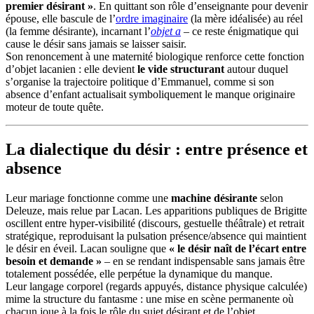
premier désirant »
. En quittant son rôle d’enseignante pour devenir
épouse, elle bascule de l’
ordre imaginaire
(la mère idéalisée) au réel
(la femme désirante), incarnant l’
objet a
– ce reste énigmatique qui
cause le désir sans jamais se laisser saisir.
Son renoncement à une maternité biologique renforce cette fonction
d’objet lacanien : elle devient
le vide structurant
autour duquel
s’organise la trajectoire politique d’Emmanuel, comme si son
absence d’enfant actualisait symboliquement le manque originaire
moteur de toute quête.
La dialectique du désir : entre présence et
absence
Leur mariage fonctionne comme une
machine désirante
selon
Deleuze, mais relue par Lacan. Les apparitions publiques de Brigitte
oscillent entre hyper-visibilité (discours, gestuelle théâtrale) et retrait
stratégique, reproduisant la pulsation présence/absence qui maintient
le désir en éveil. Lacan souligne que
« le désir naît de l’écart entre
besoin et demande »
– en se rendant indispensable sans jamais être
totalement possédée, elle perpétue la dynamique du manque.
Leur langage corporel (regards appuyés, distance physique calculée)
mime la structure du fantasme : une mise en scène permanente où
chacun joue à la fois le rôle du sujet désirant et de l’objet