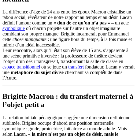
La différence d’âge de 24 ans entre les époux Macron cristallise un
tabou social, révélateur de notre rapport au temps et au désir. Lacan
définit l’amour comme un
« don de ce qu’on n’a pas »
– un acte
symbolique
où chacun projette sur l’autre un objet imaginaire
comblant son propre manque. Brigitte incarnerait pour Emmanuel
cette
chose manquante
: une figure hors-du-temps, à la fois muse et
miroir d’un idéal inaccessible.
Leur rencontre, alors qu’il était son élève de 15 ans, s’apparente à
une scène primitive inversée : la professeure de théâtre devient
l’objet d’un désir transgressif, transformant la salle de classe en
espace transitionnel
où se joue un
transfert
fondateur. Lacan y verrait
une
métaphore du sujet divisé
cherchant sa complétude dans
l’Autre.
Brigitte Macron : du transfert maternel à
l’objet petit a
La relation initiale pédagogique suggère une dimension œdipienne
sublimée. Brigitte occupe d’abord une position maternelle
symbolique : guide, protectrice, initiatrice au monde adulte. Mais
selon Lacan,
« la mère n’est pas un objet de désir, mais le