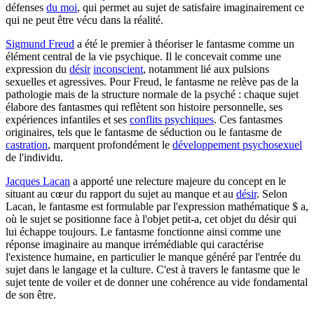
défenses
du moi
, qui permet au sujet de satisfaire imaginairement ce
qui ne peut être vécu dans la réalité.
Sigmund Freud
a été le premier à théoriser le fantasme comme un
élément central de la vie psychique. Il le concevait comme une
expression du
désir
inconscient
, notamment lié aux pulsions
sexuelles et agressives. Pour Freud, le fantasme ne relève pas de la
pathologie mais de la structure normale de la psyché : chaque sujet
élabore des fantasmes qui reflètent son histoire personnelle, ses
expériences infantiles et ses
conflits psychiques
. Ces fantasmes
originaires, tels que le fantasme de séduction ou le fantasme de
castration
, marquent profondément le
développement psychosexuel
de l'individu.
Jacques Lacan
a apporté une relecture majeure du concept en le
situant au cœur du rapport du sujet au manque et au
désir
. Selon
Lacan, le fantasme est formulable par l'expression mathématique $ a,
où le sujet se positionne face à l'objet petit-a, cet objet du désir qui
lui échappe toujours. Le fantasme fonctionne ainsi comme une
réponse imaginaire au manque irrémédiable qui caractérise
l'existence humaine, en particulier le manque généré par l'entrée du
sujet dans le langage et la culture. C'est à travers le fantasme que le
sujet tente de voiler et de donner une cohérence au vide fondamental
de son être.