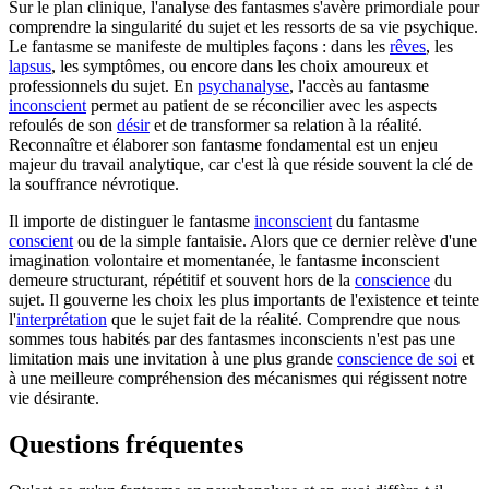
Sur le plan clinique, l'analyse des fantasmes s'avère primordiale pour
comprendre la singularité du sujet et les ressorts de sa vie psychique.
Le fantasme se manifeste de multiples façons : dans les
rêves
, les
lapsus
, les symptômes, ou encore dans les choix amoureux et
professionnels du sujet. En
psychanalyse
, l'accès au fantasme
inconscient
permet au patient de se réconcilier avec les aspects
refoulés de son
désir
et de transformer sa relation à la réalité.
Reconnaître et élaborer son fantasme fondamental est un enjeu
majeur du travail analytique, car c'est là que réside souvent la clé de
la souffrance névrotique.
Il importe de distinguer le fantasme
inconscient
du fantasme
conscient
ou de la simple fantaisie. Alors que ce dernier relève d'une
imagination volontaire et momentanée, le fantasme inconscient
demeure structurant, répétitif et souvent hors de la
conscience
du
sujet. Il gouverne les choix les plus importants de l'existence et teinte
l'
interprétation
que le sujet fait de la réalité. Comprendre que nous
sommes tous habités par des fantasmes inconscients n'est pas une
limitation mais une invitation à une plus grande
conscience de soi
et
à une meilleure compréhension des mécanismes qui régissent notre
vie désirante.
Questions fréquentes