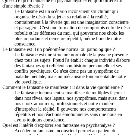
Qu'est-ce qu'un fantasme en psychanalyse et en quoi diffère-t-il
d'une simple rêverie ?
Le fantasme est un scénario inconscient structurant qui
organise le désir du sujet et sa relation à la réalité,
contrairement à la rêverie qui est une imagination consciente
et passagère. C'est une formation de compromis entre le désir
refoulé et les défenses du moi, qui gouverne nos choix les
plus importants et demeure répétitif, même hors de notre
conscience.
Le fantasme est-il un phénomène normal ou pathologique ?
Le fantasme est une structure normale de la psyché présente
chez tous les sujets. Freud l'a établi : chaque individu élabore
des fantasmes qui reflètent son histoire personnelle et ses
conflits psychiques. Ce n'est donc pas un symptôme de
maladie mentale, mais un mécanisme fondamental de notre
vie psychique.
Comment le fantasme se manifeste-t-il dans la vie quotidienne ?
Le fantasme inconscient se manifeste de multiples façons :
dans nos rêves, nos lapsus, nos symptômes, mais aussi dans
nos choix amoureux, professionnels et notre manière
d'interpréter la réalité. Il gouverne nos comportements
répétitifs et nos réactions émotionnelles sans que nous en
ayons toujours conscience.
Quel est l'intérêt d'explorer son fantasme en psychanalyse ?
Accéder au fantasme inconscient permet au patient de