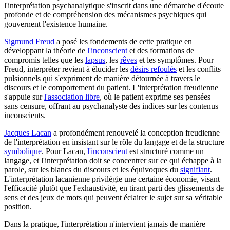
l'interprétation psychanalytique s'inscrit dans une démarche d'écoute
profonde et de compréhension des mécanismes psychiques qui
gouvernent l'existence humaine.
Sigmund Freud
a posé les fondements de cette pratique en
développant la théorie de
l'inconscient
et des formations de
compromis telles que les
lapsus
, les
rêves
et les symptômes. Pour
Freud, interpréter revient à élucider les
désirs refoulés
et les conflits
pulsionnels qui s'expriment de manière détournée à travers le
discours et le comportement du patient. L'interprétation freudienne
s'appuie sur
l'association libre
, où le patient exprime ses pensées
sans censure, offrant au psychanalyste des indices sur les contenus
inconscients.
Jacques Lacan
a profondément renouvelé la conception freudienne
de l'interprétation en insistant sur le rôle du langage et de la structure
symbolique
. Pour Lacan,
l'inconscient
est structuré comme un
langage, et l'interprétation doit se concentrer sur ce qui échappe à la
parole, sur les blancs du discours et les équivoques du
signifiant
.
L'interprétation lacanienne privilégie une certaine économie, visant
l'efficacité plutôt que l'exhaustivité, en tirant parti des glissements de
sens et des jeux de mots qui peuvent éclairer le sujet sur sa véritable
position.
Dans la pratique, l'interprétation n'intervient jamais de manière