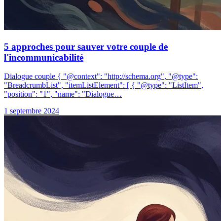
5 approches pour sauver votre couple de
l'incommunicabilité
Dialogue couple { "@context": "http://schema.org", "@type":
"BreadcrumbList", "itemListElement": [ { "@type": "ListItem",
"position": "1", "name": "Dialogue…
1 septembre 2024