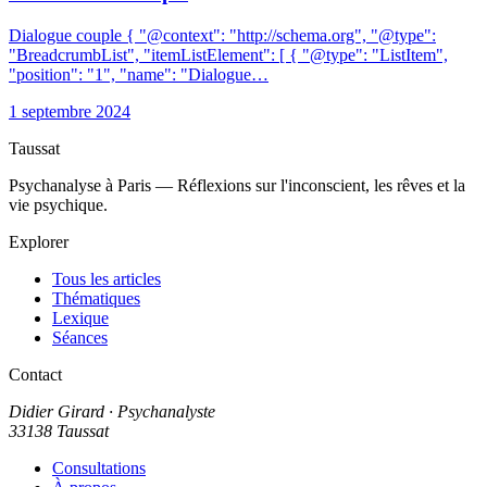
Dialogue couple { "@context": "http://schema.org", "@type":
"BreadcrumbList", "itemListElement": [ { "@type": "ListItem",
"position": "1", "name": "Dialogue…
1 septembre 2024
Taussat
Psychanalyse à Paris — Réflexions sur l'inconscient, les rêves et la
vie psychique.
Explorer
Tous les articles
Thématiques
Lexique
Séances
Contact
Didier Girard
· Psychanalyste
33138 Taussat
Consultations