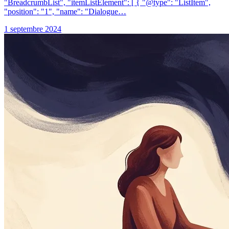
"BreadcrumbList", "itemListElement": [ { "@type": "ListItem",
"position": "1", "name": "Dialogue…
1 septembre 2024