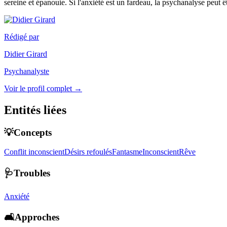
sereine et épanouie. Si l'anxiété est un fardeau, la psychanalyse peut êt
Rédigé par
Didier Girard
Psychanalyste
Voir le profil complet →
Entités liées
💡Concepts
Conflit inconscient
Désirs refoulés
Fantasme
Inconscient
Rêve
🩺Troubles
Anxiété
🛋️Approches