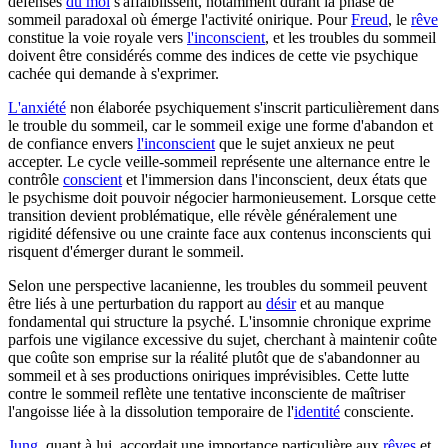
défenses
du moi
s'affaiblissent, notamment durant la phase de
sommeil paradoxal où émerge l'activité onirique. Pour
Freud
, le
rêve
constitue la voie royale vers
l'inconscient
, et les troubles du sommeil
doivent être considérés comme des indices de cette vie psychique
cachée qui demande à s'exprimer.
L'anxiété
non élaborée psychiquement s'inscrit particulièrement dans
le trouble du sommeil, car le sommeil exige une forme d'abandon et
de confiance envers
l'inconscient
que le sujet anxieux ne peut
accepter. Le cycle veille-sommeil représente une alternance entre le
contrôle
conscient
et l'immersion dans l'inconscient, deux états que
le psychisme doit pouvoir négocier harmonieusement. Lorsque cette
transition devient problématique, elle révèle généralement une
rigidité défensive ou une crainte face aux contenus inconscients qui
risquent d'émerger durant le sommeil.
Selon une perspective lacanienne, les troubles du sommeil peuvent
être liés à une perturbation du rapport au
désir
et au manque
fondamental qui structure la psyché. L'insomnie chronique exprime
parfois une vigilance excessive du sujet, cherchant à maintenir coûte
que coûte son emprise sur la réalité plutôt que de s'abandonner au
sommeil et à ses productions oniriques imprévisibles. Cette lutte
contre le sommeil reflète une tentative inconsciente de maîtriser
l'angoisse liée à la dissolution temporaire de l'
identité
consciente.
Jung
, quant à lui, accordait une importance particulière aux
rêves
et