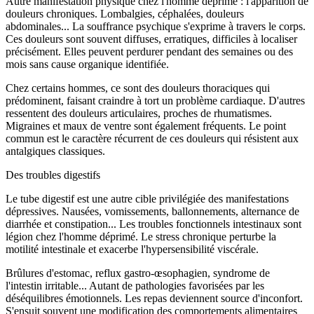
Autre manifestation physique chez l'homme déprimé : l'apparition de
douleurs chroniques. Lombalgies, céphalées, douleurs
abdominales... La souffrance psychique s'exprime à travers le corps.
Ces douleurs sont souvent diffuses, erratiques, difficiles à localiser
précisément. Elles peuvent perdurer pendant des semaines ou des
mois sans cause organique identifiée.
Chez certains hommes, ce sont des douleurs thoraciques qui
prédominent, faisant craindre à tort un problème cardiaque. D'autres
ressentent des douleurs articulaires, proches de rhumatismes.
Migraines et maux de ventre sont également fréquents. Le point
commun est le caractère récurrent de ces douleurs qui résistent aux
antalgiques classiques.
Des troubles digestifs
Le tube digestif est une autre cible privilégiée des manifestations
dépressives. Nausées, vomissements, ballonnements, alternance de
diarrhée et constipation... Les troubles fonctionnels intestinaux sont
légion chez l'homme déprimé. Le stress chronique perturbe la
motilité intestinale et exacerbe l'hypersensibilité viscérale.
Brûlures d'estomac, reflux gastro-œsophagien, syndrome de
l'intestin irritable... Autant de pathologies favorisées par les
déséquilibres émotionnels. Les repas deviennent source d'inconfort.
S'ensuit souvent une modification des comportements alimentaires