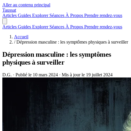
Aller au contenu principal
Taussat
Articles
Guides
Explorer
Séances
À Propos
Prendre rendez-vous
Articles
Guides
Explorer
Séances
À Propos
Prendre rendez-vous
Accueil
/
Dépression masculine : les symptômes physiques à surveiller
Dépression masculine : les symptômes
physiques à surveiller
D.G.
·
Publié le 10 mars 2024
·
Mis à jour le 19 juillet 2024