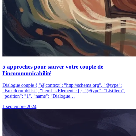
5 approches pour sauver votre couple de
l'incommunicabilité
Dialogue couple { "@context": "http://schema.org", "@type":
"BreadcrumbList", "itemListElement": [ { "@type": "ListItem",
"position": "1", "name": "Dialogue…
1 septembre 2024