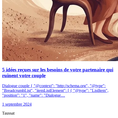
5 idées reçues sur les besoins de votre partenaire qui
ruinent votre couple
Dialogue couple { "@context": "http://schema.org", "@type":
"BreadcrumbList", "itemListElement": [ { "@type": "ListItem",
"position": "1", "name": "Dialogue…
1 septembre 2024
Taussat