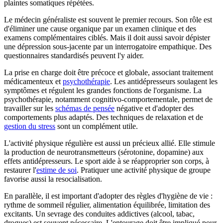
plaintes somatiques répétées.
Le médecin généraliste est souvent le premier recours. Son rôle est
d'éliminer une cause organique par un examen clinique et des
examens complémentaires ciblés. Mais il doit aussi savoir dépister
une dépression sous-jacente par un interrogatoire empathique. Des
questionnaires standardisés peuvent l'y aider.
La prise en charge doit être précoce et globale, associant traitement
médicamenteux et
psychothérapie
. Les antidépresseurs soulagent les
symptômes et régulent les grandes fonctions de l'organisme. La
psychothérapie, notamment cognitivo-comportementale, permet de
travailler sur les
schémas de pensée
négative et d'adopter des
comportements plus adaptés. Des techniques de relaxation et de
gestion du stress
sont un complément utile.
L'activité physique régulière est aussi un précieux allié. Elle stimule
la production de neurotransmetteurs (sérotonine, dopamine) aux
effets antidépresseurs. Le sport aide à se réapproprier son corps, à
restaurer l'
estime de soi
. Pratiquer une activité physique de groupe
favorise aussi la resocialisation.
En parallèle, il est important d'adopter des règles d'hygiène de vie :
rythme de sommeil régulier, alimentation équilibrée, limitation des
excitants. Un sevrage des conduites addictives (alcool, tabac,
drogues) est souvent nécessaire. L'entourage doit être impliqué pour