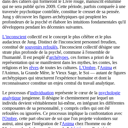
dans des cahiers qui formeront le Livre rouge, manuscrit enluminé
qui ne sera publié qu'en 2009. Cette période, parfois comparée à une
traversée psychotique contrôlée, constitue le creuset de sa pensée.
Jung y découvre les figures archétypiques qui peuplent les
profondeurs de la psyché et élabore les intuitions fondamentales qu'il
développera pendant les décennies suivantes.
L'inconscient
collectif est le concept le plus célèbre et le plus
audacieux de Jung. Distinct de l'inconscient personnel freudien,
constitué de
souvenirs refoulés
, l'inconscient collectif désigne une
strate plus profonde de la psyché, commune à l'ensemble de
l'humanité. Il est peuplé d'
archétypes
, ces formes a priori de la
représentation qui se manifestent dans les mythes, les contes, les
religions et les
rêves
de toutes les cultures.
L'Ombre
, l'
Anima
et
l'Animus, la Grande Mère, le Vieux Sage, le Soi — autant de figures
archétypiques qui structurent l'expérience humaine et dont la
reconnaissance constitue un enjeu central du travail analytique.
Le processus d'
individuation
représente le cœur de la
psychologie
analytique
jungienne. Il désigne le cheminement par lequel un
individu devient véritablement lui-même, en intégrant les différentes
composantes de sa personnalité, y compris celles qui ont été
refoulées ou ignorées. Ce processus implique la confrontation avec
l'Ombre
, cette part obscure de soi que l'on projette volontiers sur
autrui, ainsi que l'intégration de l'
Anima
chez l'homme ou de