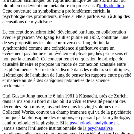
la tradition alchimique, où l'opus alchimique de transformation du
plomb en or devient une métaphore du processus d'
individuation
.
Cette ouverture au symbolisme a profondément enrichi la
psychologie des profondeurs, même si elle a parfois valu à Jung des
accusations de mysticisme.
Le concept de synchronicité, développé par Jung en collaboration
avec le physicien Wolfgang Pauli et publié en 1952, constitue l'une
de ses propositions les plus controversées. Jung définit la
synchronicité comme une coïncidence significative entre un
événement psychique et un événement physique, liés par le sens et
non par la causalité. Ce concept remet en question le principe de
causalité linéaire et propose un mode de connexion acausale entre
les phénomènes. S'il reste très discuté dans les milieux scientifiques,
il témoigne de l'ambition de Jung de penser les rapports entre psyché
et matière au-delà des catégories habituelles de la science
occidentale.
Carl Gustav Jung meurt le 6 juin 1961 à Küsnacht, près de Zurich,
dans la maison au bord du lac où il a vécu et travaillé pendant des
décennies. Son œuvre, rassemblée dans les vingt volumes des
Collected Works, couvre un champ immense qui va de la psychiatrie
clinique à la philosophie des religions, en passant par la mythologie,
l'anthropologie et la physique. Si la
psychologie analytique
n'a
jamais atteint l'influence institutionnelle de
la psychanalyse
freudienne, elle a exercé un rayonnement considérable sur la culture