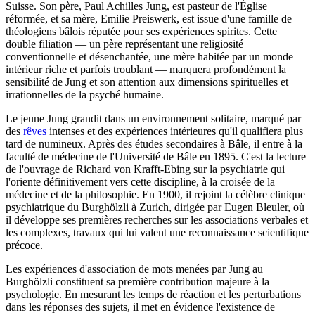
Suisse. Son père, Paul Achilles Jung, est pasteur de l'Église
réformée, et sa mère, Emilie Preiswerk, est issue d'une famille de
théologiens bâlois réputée pour ses expériences spirites. Cette
double filiation — un père représentant une religiosité
conventionnelle et désenchantée, une mère habitée par un monde
intérieur riche et parfois troublant — marquera profondément la
sensibilité de Jung et son attention aux dimensions spirituelles et
irrationnelles de la psyché humaine.
Le jeune Jung grandit dans un environnement solitaire, marqué par
des
rêves
intenses et des expériences intérieures qu'il qualifiera plus
tard de numineux. Après des études secondaires à Bâle, il entre à la
faculté de médecine de l'Université de Bâle en 1895. C'est la lecture
de l'ouvrage de Richard von Krafft-Ebing sur la psychiatrie qui
l'oriente définitivement vers cette discipline, à la croisée de la
médecine et de la philosophie. En 1900, il rejoint la célèbre clinique
psychiatrique du Burghölzli à Zurich, dirigée par Eugen Bleuler, où
il développe ses premières recherches sur les associations verbales et
les complexes, travaux qui lui valent une reconnaissance scientifique
précoce.
Les expériences d'association de mots menées par Jung au
Burghölzli constituent sa première contribution majeure à la
psychologie. En mesurant les temps de réaction et les perturbations
dans les réponses des sujets, il met en évidence l'existence de