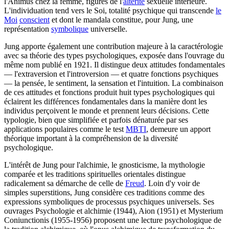
l'Animus chez la femme, figures de l'
altérité
sexuelle intérieure.
L'individuation tend vers le Soi, totalité psychique qui transcende
le
Moi
conscient
et dont le mandala constitue, pour Jung, une
représentation
symbolique
universelle.
Jung apporte également une contribution majeure à la caractérologie
avec sa théorie des types psychologiques, exposée dans l'ouvrage du
même nom publié en 1921. Il distingue deux attitudes fondamentales
— l'extraversion et l'introversion — et quatre fonctions psychiques
— la pensée, le sentiment, la sensation et l'intuition. La combinaison
de ces attitudes et fonctions produit huit types psychologiques qui
éclairent les différences fondamentales dans la manière dont les
individus perçoivent le monde et prennent leurs décisions. Cette
typologie, bien que simplifiée et parfois dénaturée par ses
applications populaires comme le test
MBTI
, demeure un apport
théorique important à la compréhension de la diversité
psychologique.
L'intérêt de Jung pour l'alchimie, le gnosticisme, la mythologie
comparée et les traditions spirituelles orientales distingue
radicalement sa démarche de celle de
Freud
. Loin d'y voir de
simples superstitions, Jung considère ces traditions comme des
expressions symboliques de processus psychiques universels. Ses
ouvrages Psychologie et alchimie (1944), Aion (1951) et Mysterium
Coniunctionis (1955-1956) proposent une lecture psychologique de