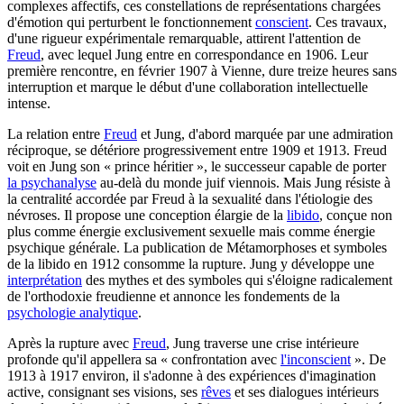
complexes affectifs, ces constellations de représentations chargées
d'émotion qui perturbent le fonctionnement
conscient
. Ces travaux,
d'une rigueur expérimentale remarquable, attirent l'attention de
Freud
, avec lequel Jung entre en correspondance en 1906. Leur
première rencontre, en février 1907 à Vienne, dure treize heures sans
interruption et marque le début d'une collaboration intellectuelle
intense.
La relation entre
Freud
et Jung, d'abord marquée par une admiration
réciproque, se détériore progressivement entre 1909 et 1913. Freud
voit en Jung son « prince héritier », le successeur capable de porter
la psychanalyse
au-delà du monde juif viennois. Mais Jung résiste à
la centralité accordée par Freud à la sexualité dans l'étiologie des
névroses. Il propose une conception élargie de la
libido
, conçue non
plus comme énergie exclusivement sexuelle mais comme énergie
psychique générale. La publication de Métamorphoses et symboles
de la libido en 1912 consomme la rupture. Jung y développe une
interprétation
des mythes et des symboles qui s'éloigne radicalement
de l'orthodoxie freudienne et annonce les fondements de la
psychologie analytique
.
Après la rupture avec
Freud
, Jung traverse une crise intérieure
profonde qu'il appellera sa « confrontation avec
l'inconscient
». De
1913 à 1917 environ, il s'adonne à des expériences d'imagination
active, consignant ses visions, ses
rêves
et ses dialogues intérieurs