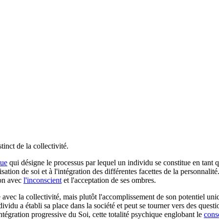
nct de la collectivité.
que
qui désigne le processus par lequel un individu se constitue en tant 
ation de soi et à l'intégration des différentes facettes de la personnalit
ion avec
l'inconscient
et l'acceptation de ses ombres.
ale avec la collectivité, mais plutôt l'accomplissement de son potentiel u
vidu a établi sa place dans la société et peut se tourner vers des ques
intégration progressive du Soi, cette totalité psychique englobant le
cons