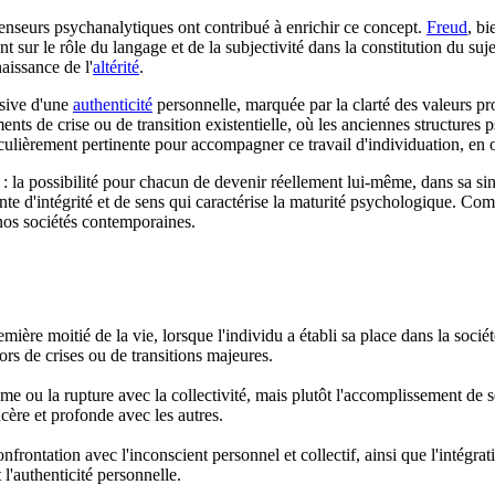
s penseurs psychanalytiques ont contribué à enrichir ce concept.
Freud
, bi
cent sur le rôle du langage et de la subjectivité dans la constitution du 
aissance de l'
altérité
.
ssive d'une
authenticité
personnelle, marquée par la clarté des valeurs pro
nts de crise ou de transition existentielle, où les anciennes structures 
ticulièrement pertinente pour accompagner ce travail d'individuation, en
a possibilité pour chacun de devenir réellement lui-même, dans sa singular
e d'intégrité et de sens qui caractérise la maturité psychologique. Com
os sociétés contemporaines.
re moitié de la vie, lorsque l'individu a établi sa place dans la société
ors de crises ou de transitions majeures.
ïsme ou la rupture avec la collectivité, mais plutôt l'accomplissement de
cère et profonde avec les autres.
onfrontation avec l'inconscient personnel et collectif, ainsi que l'intégr
 l'authenticité personnelle.