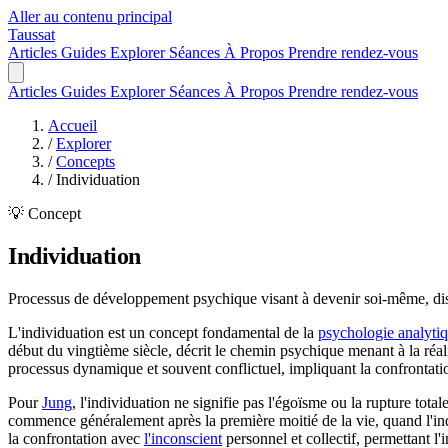
Aller au contenu principal
Taussat
Articles
Guides
Explorer
Séances
À Propos
Prendre rendez-vous
Articles
Guides
Explorer
Séances
À Propos
Prendre rendez-vous
Accueil
/
Explorer
/
Concepts
/
Individuation
💡 Concept
Individuation
Processus de développement psychique visant à devenir soi-même, disti
L'individuation est un concept fondamental de la
psychologie analyti
début du vingtième siècle, décrit le chemin psychique menant à la réalis
processus dynamique et souvent conflictuel, impliquant la confrontat
Pour
Jung
, l'individuation ne signifie pas l'égoïsme ou la rupture tot
commence généralement après la première moitié de la vie, quand l'indi
la confrontation avec
l'inconscient
personnel et collectif, permettant l'