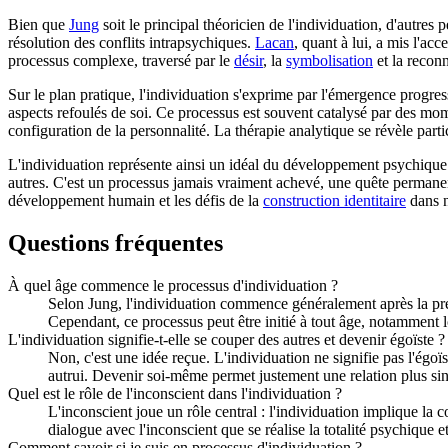
Bien que
Jung
soit le principal théoricien de l'individuation, d'autre
résolution des conflits intrapsychiques.
Lacan
, quant à lui, a mis l'ac
processus complexe, traversé par le
désir
, la
symbolisation
et la reconn
Sur le plan pratique, l'individuation s'exprime par l'émergence progre
aspects refoulés de soi. Ce processus est souvent catalysé par des mome
configuration de la personnalité. La thérapie analytique se révèle par
L'individuation représente ainsi un idéal du développement psychique : l
autres. C'est un processus jamais vraiment achevé, une quête permanent
développement humain et les défis de la
construction identitaire
dans n
Questions fréquentes
À quel âge commence le processus d'individuation ?
Selon Jung, l'individuation commence généralement après la premiè
Cependant, ce processus peut être initié à tout âge, notamment l
L'individuation signifie-t-elle se couper des autres et devenir égoïste ?
Non, c'est une idée reçue. L'individuation ne signifie pas l'égo
autrui. Devenir soi-même permet justement une relation plus sin
Quel est le rôle de l'inconscient dans l'individuation ?
L'inconscient joue un rôle central : l'individuation implique la c
dialogue avec l'inconscient que se réalise la totalité psychique et
Comment savoir si je suis en processus d'individuation ?