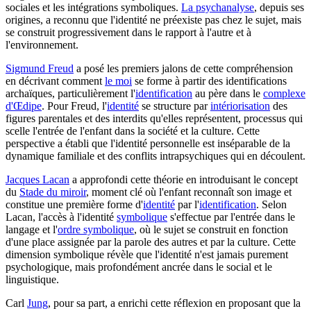
sociales et les intégrations symboliques.
La psychanalyse
, depuis ses
origines, a reconnu que l'identité ne préexiste pas chez le sujet, mais
se construit progressivement dans le rapport à l'autre et à
l'environnement.
Sigmund Freud
a posé les premiers jalons de cette compréhension
en décrivant comment
le moi
se forme à partir des identifications
archaïques, particulièrement l'
identification
au père dans le
complexe
d'Œdipe
. Pour Freud, l'
identité
se structure par
intériorisation
des
figures parentales et des interdits qu'elles représentent, processus qui
scelle l'entrée de l'enfant dans la société et la culture. Cette
perspective a établi que l'identité personnelle est inséparable de la
dynamique familiale et des conflits intrapsychiques qui en découlent.
Jacques Lacan
a approfondi cette théorie en introduisant le concept
du
Stade du miroir
, moment clé où l'enfant reconnaît son image et
constitue une première forme d'
identité
par l'
identification
. Selon
Lacan, l'accès à l'identité
symbolique
s'effectue par l'entrée dans le
langage et l'
ordre symbolique
, où le sujet se construit en fonction
d'une place assignée par la parole des autres et par la culture. Cette
dimension symbolique révèle que l'identité n'est jamais purement
psychologique, mais profondément ancrée dans le social et le
linguistique.
Carl
Jung
, pour sa part, a enrichi cette réflexion en proposant que la