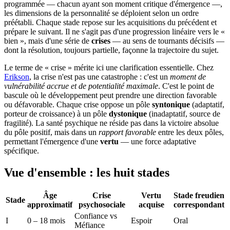
programmée — chacun ayant son moment critique d'émergence —,
les dimensions de la personnalité se déploient selon un ordre
préétabli. Chaque stade repose sur les acquisitions du précédent et
prépare le suivant. Il ne s'agit pas d'une progression linéaire vers le «
bien », mais d'une série de
crises
— au sens de tournants décisifs —
dont la résolution, toujours partielle, façonne la trajectoire du sujet.
Le terme de « crise » mérite ici une clarification essentielle. Chez
Erikson
, la crise n'est pas une catastrophe : c'est un
moment de
vulnérabilité accrue et de potentialité maximale
. C'est le point de
bascule où le développement peut prendre une direction favorable
ou défavorable. Chaque crise oppose un pôle
syntonique
(adaptatif,
porteur de croissance) à un pôle
dystonique
(inadaptatif, source de
fragilité). La santé psychique ne réside pas dans la victoire absolue
du pôle positif, mais dans un
rapport favorable
entre les deux pôles,
permettant l'émergence d'une
vertu
— une force adaptative
spécifique.
Vue d'ensemble : les huit stades
Âge
Crise
Vertu
Stade freudien
Stade
approximatif
psychosociale
acquise
correspondant
Confiance vs
I
0 – 18 mois
Espoir
Oral
Méfiance