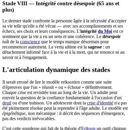
Stade VIII — Intégrité contre désespoir (65 ans et
plus)
Le dernier stade confronte la personne âgée à la nécessité d'accepter
sa vie telle qu'elle a été vécue — avec ses accomplissements et ses
échecs, ses choix et leurs conséquences. L'
intégrité
du Moi
est ce
sentiment que la vie a eu un sens et une cohérence. Le
désespoir
naît de la
conscience
que le temps manque désormais pour
recommencer autrement. La vertu ultime est la
sagesse
: un
détachement informé face à la vie et à la mort, qui ne renonce ni au
savoir ni à l'engagement.
L'articulation dynamique des stades
Il serait erroné de lire le modèle eriksonien comme une suite
d'épreuves que l'on « réussit » ou « échoue » définitivement.
Chaque crise est revisitée tout au long de la vie. Un adulte peut
rouvrir la question de la confiance fondamentale à l'occasion d'un
deuil
ou d'une trahison. Un adolescent dont la
crise d'identité
n'a pas
été pleinement résolue peut la reprendre à l'âge adulte. Le modèle est
épigénétique
, non mécanique : il décrit des séquences d'émergence,
pas des verdicts irrévocables.
C'est cette souplesse qui fait de la théorie d'
Erikson
un outil clinique