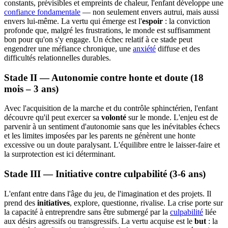
constants, prévisibles et empreints de chaleur, l'enfant développe une
confiance fondamentale
— non seulement envers autrui, mais aussi
envers lui-même. La vertu qui émerge est l'
espoir
: la conviction
profonde que, malgré les frustrations, le monde est suffisamment
bon pour qu'on s'y engage. Un échec relatif à ce stade peut
engendrer une méfiance chronique, une
anxiété
diffuse et des
difficultés relationnelles durables.
Stade II — Autonomie contre honte et doute (18
mois – 3 ans)
Avec l'acquisition de la marche et du contrôle sphinctérien, l'enfant
découvre qu'il peut exercer sa
volonté
sur le monde. L'enjeu est de
parvenir à un sentiment d'autonomie sans que les inévitables échecs
et les limites imposées par les parents ne génèrent une honte
excessive ou un doute paralysant. L'équilibre entre le laisser-faire et
la surprotection est ici déterminant.
Stade III — Initiative contre culpabilité (3-6 ans)
L'enfant entre dans l'âge du jeu, de l'imagination et des projets. Il
prend des
initiatives
, explore, questionne, rivalise. La crise porte sur
la capacité à entreprendre sans être submergé par la
culpabilité
liée
aux désirs agressifs ou transgressifs. La vertu acquise est le
but
: la