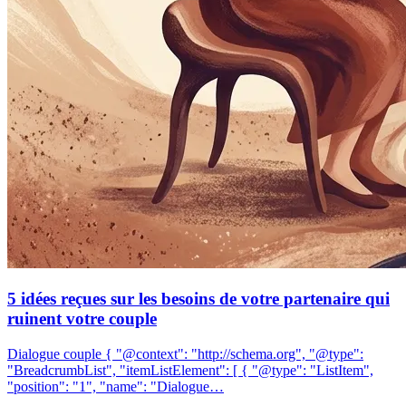
5 idées reçues sur les besoins de votre partenaire qui
ruinent votre couple
Dialogue couple { "@context": "http://schema.org", "@type":
"BreadcrumbList", "itemListElement": [ { "@type": "ListItem",
"position": "1", "name": "Dialogue…