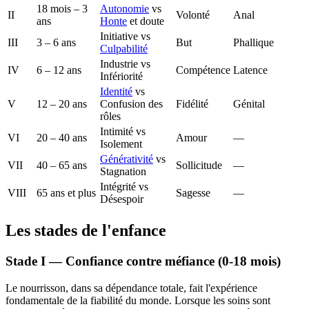
18 mois – 3
Autonomie
vs
II
Volonté
Anal
ans
Honte
et doute
Initiative vs
III
3 – 6 ans
But
Phallique
Culpabilité
Industrie vs
IV
6 – 12 ans
Compétence
Latence
Infériorité
Identité
vs
V
12 – 20 ans
Confusion des
Fidélité
Génital
rôles
Intimité vs
VI
20 – 40 ans
Amour
—
Isolement
Générativité
vs
VII
40 – 65 ans
Sollicitude
—
Stagnation
Intégrité vs
VIII
65 ans et plus
Sagesse
—
Désespoir
Les stades de l'enfance
Stade I — Confiance contre méfiance (0-18 mois)
Le nourrisson, dans sa dépendance totale, fait l'expérience
fondamentale de la fiabilité du monde. Lorsque les soins sont