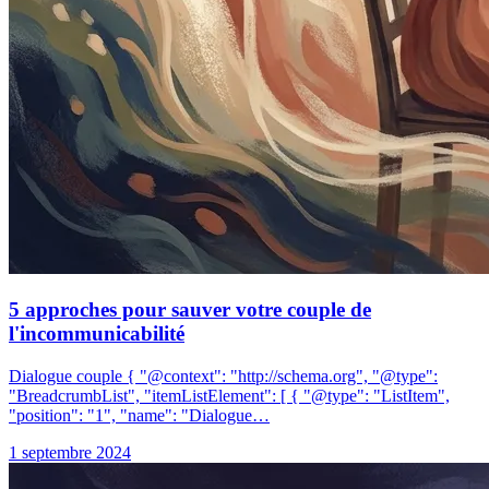
5 approches pour sauver votre couple de
l'incommunicabilité
Dialogue couple { "@context": "http://schema.org", "@type":
"BreadcrumbList", "itemListElement": [ { "@type": "ListItem",
"position": "1", "name": "Dialogue…
1 septembre 2024