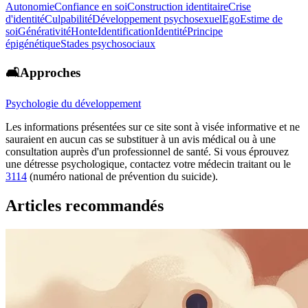
Autonomie
Confiance en soi
Construction identitaire
Crise
d'identité
Culpabilité
Développement psychosexuel
Ego
Estime de
soi
Générativité
Honte
Identification
Identité
Principe
épigénétique
Stades psychosociaux
🛋️Approches
Psychologie du développement
Les informations présentées sur ce site sont à visée informative et ne
sauraient en aucun cas se substituer à un avis médical ou à une
consultation auprès d'un professionnel de santé. Si vous éprouvez
une détresse psychologique, contactez votre médecin traitant ou le
3114
(numéro national de prévention du suicide).
Articles recommandés