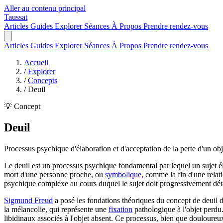
Aller au contenu principal
Taussat
Articles
Guides
Explorer
Séances
À Propos
Prendre rendez-vous
Articles
Guides
Explorer
Séances
À Propos
Prendre rendez-vous
Accueil
/
Explorer
/
Concepts
/
Deuil
💡 Concept
Deuil
Processus psychique d'élaboration et d'acceptation de la perte d'un obj
Le deuil est un processus psychique fondamental par lequel un sujet éla
mort d'une personne proche, ou
symbolique
, comme la fin d'une relat
psychique complexe au cours duquel le sujet doit progressivement détach
Sigmund Freud
a posé les fondations théoriques du concept de deuil d
la mélancolie, qui représente une
fixation
pathologique à l'objet perdu.
libidinaux associés à l'objet absent. Ce processus, bien que douloureux