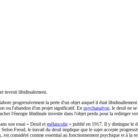
et investi libidinalement.
bore progressivement la perte d'un objet auquel il était libidinallement 
ion ou l'abandon d'un projet significatif. En
psychanalyse
, le deuil ne s
er l'énergie libidinale investie dans l'objet perdu pour la rediriger ver
ans son essai « Deuil et
mélancolie
» publié en 1917. Il y distingue le d
 Selon Freud, le travail du deuil implique que le sujet accepte progressiv
, est considéré comme essential au fonctionnement psychique et à la rest