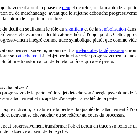
ujet traverse d'abord la phase de
déni
et de refus, où la réalité de la per
ciation ou de marchandage, avant que le sujet ne débouche progressivem
t la nature de la perte rencontrée.
ie du deuil en soulignant le rôle du
signifiant
et de la
symbolisation
dans 
érences et des ancres identificatoires liées à l'objet perdu. Cette approc
tre progressivement intégré comme trace symbolique plutôt que comme vide
ications peuvent survenir, notamment la
mélancolie
,
la dépression
chroni
plorer son
attachement
à l'objet perdu et accéder progressivement à une
 plutôt une transformation de la relation à ce qui a été perdu.
 psychanalyse ?
n progressive de la perte, où le sujet détache son énergie psychique de l
son attachement et incapable d'accepter la réalité de la perte.
n chaque individu, la nature de la perte et la qualité de l'attachement à l
igide et peuvent se chevaucher ou se réitérer au cours du processus.
sujet peut progressivement transformer l'objet perdu en trace symbolique
on de l'absence au sein de la psyché.