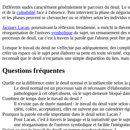
Différents stades caractérisent généralement le parcours du deuil. Le s
et de la
culpabilité
face à l'absence. Puis intervient la phase de négo
et les phases peuvent se chevaucher ou se réitérer selon les individus e
Jacques Lacan
, poursuivant la réflexion freudienne, a enrichi la théor
réorganisation de l'univers
symbolique
du sujet, un remaniement des réf
processus de deuil, car c'est à travers la parole que l'absent peut ê
Lorsque le travail du deuil ne s'effectue pas adéquatement, des compl
créer un espace où le sujet peut élaborer sa perte en toute sécurité, ex
reconnaît que le deuil n'est jamais une simple disparition du lien, mais
Questions fréquentes
Quelle est la différence entre le deuil normal et la mélancolie selon la
Le deuil normal est un processus sain et nécessaire d'élaboratio
pathologique à cet objet absent, où le sujet demeure bloqué dans 
Combien de temps dure le travail du deuil ?
Il n'existe pas de durée standard : le travail du deuil varie selo
(déni, colère, acceptation), elles ne suivent pas un calendrier r
Pourquoi la parole est-elle importante dans le deuil selon Lacan ?
Pour Lacan, c'est à travers le langage et la narrativité que le 
une réorganisation de l'univers symbolique et facilite l'intégrati
Qu'est-ce que le 'travail du deuil' en termes psychanalytiques ?