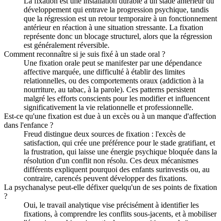
La fixation est une installation durable à un stade antérieur du
développement qui entrave la progression psychique, tandis
que la régression est un retour temporaire à un fonctionnement
antérieur en réaction à une situation stressante. La fixation
représente donc un blocage structurel, alors que la régression
est généralement réversible.
Comment reconnaître si je suis fixé à un stade oral ?
Une fixation orale peut se manifester par une dépendance
affective marquée, une difficulté à établir des limites
relationnelles, ou des comportements oraux (addiction à la
nourriture, au tabac, à la parole). Ces patterns persistent
malgré les efforts conscients pour les modifier et influencent
significativement la vie relationnelle et professionnelle.
Est-ce qu'une fixation est due à un excès ou à un manque d'affection
dans l'enfance ?
Freud distingue deux sources de fixation : l'excès de
satisfaction, qui crée une préférence pour le stade gratifiant, et
la frustration, qui laisse une énergie psychique bloquée dans la
résolution d'un conflit non résolu. Ces deux mécanismes
différents expliquent pourquoi des enfants surinvestis ou, au
contraire, carencés peuvent développer des fixations.
La psychanalyse peut-elle défixer quelqu'un de ses points de fixation
?
Oui, le travail analytique vise précisément à identifier les
fixations, à comprendre les conflits sous-jacents, et à mobiliser