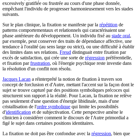
excessively gratifiée ou frustrée au cours d'une phase donnée,
empêchant l'individu de progresser harmonieusement vers les stades
suivants.
Sur le plan clinique, la fixation se manifeste par la
répétition
de
patterns comportementaux et relationnels qui caractérisaient une
phase antérieure du développement. Un individu fixé au
stade oral
,
par exemple, peut conserver des traits de dépendance affective, une
tendance à l'oralité (au sens large ou strict), ou une difficulté à établir
des limites dans ses relations.
Freud
distinguait entre fixation par
excès de satisfaction, qui crée une sorte de
régression
préférentielle,
et fixation par
frustration
, où l'énergie psychique reste investie dans
la résolution d'un conflit non résolu.
Jacques Lacan
a réinterprété la notion de fixation à travers son
concept de forclusion et d'Autre, mettant l'accent sur la façon dont le
sujet se trouve capturé par des positions symboliques précoces qui
structurent son rapport à la réalité. Pour Lacan, la fixation ne relève
pas seulement d'une question d'énergie libidinale, mais d'une
cristallisation de l'
ordre symbolique
qui limite les possibilités
d'
identification
et de subjectivation. Cette perspective amène le
clinicien à considérer comment le discours de l'Autre primordial a
figé le sujet dans certaines positions identitaires.
La fixation ne doit pas être confondue avec la
régression
, bien que