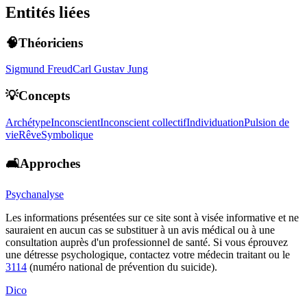
Entités liées
🧠Théoriciens
Sigmund Freud
Carl Gustav Jung
💡Concepts
Archétype
Inconscient
Inconscient collectif
Individuation
Pulsion de
vie
Rêve
Symbolique
🛋️Approches
Psychanalyse
Les informations présentées sur ce site sont à visée informative et ne
sauraient en aucun cas se substituer à un avis médical ou à une
consultation auprès d'un professionnel de santé. Si vous éprouvez
une détresse psychologique, contactez votre médecin traitant ou le
3114
(numéro national de prévention du suicide).
Dico