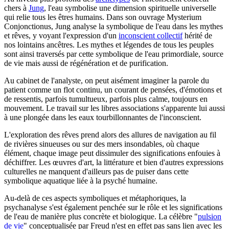
chers à
Jung
, l'eau symbolise une dimension spirituelle universelle
qui relie tous les êtres humains. Dans son ouvrage Mysterium
Conjonctionus, Jung analyse la symbolique de l'eau dans les mythes
et rêves, y voyant l'expression d'un
inconscient collectif
hérité de
nos lointains ancêtres. Les mythes et légendes de tous les peuples
sont ainsi traversés par cette symbolique de l'eau primordiale, source
de vie mais aussi de régénération et de purification.
Au cabinet de l'analyste, on peut aisément imaginer la parole du
patient comme un flot continu, un courant de pensées, d'émotions et
de ressentis, parfois tumultueux, parfois plus calme, toujours en
mouvement. Le travail sur les libres associations s'apparente lui aussi
à une plongée dans les eaux tourbillonnantes de l'inconscient.
L'exploration des rêves prend alors des allures de navigation au fil
de rivières sinueuses ou sur des mers insondables, où chaque
élément, chaque image peut dissimuler des significations enfouies à
déchiffrer. Les œuvres d'art, la littérature et bien d'autres expressions
culturelles ne manquent d'ailleurs pas de puiser dans cette
symbolique aquatique liée à la psyché humaine.
Au-delà de ces aspects symboliques et métaphoriques, la
psychanalyse s'est également penchée sur le rôle et les significations
de l'eau de manière plus concrète et biologique. La célèbre "
pulsion
de vie
" conceptualisée par Freud n'est en effet pas sans lien avec les