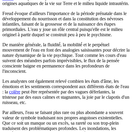
origines aquatiques de la vie sur Terre et le milieu liquide intrautérin.
Freud évoque d'ailleurs l'importance de la période prénatale dans le
développement du nourrisson et dans la constitution des névroses
infantiles, faisant de la grossesse et de la naissance des étapes
primordiales. L'eau y joue un rôle central puisqu'elle est le milieu
originel à partir duquel se construit peu à peu le psychisme.
De manière générale, la fluidité́, la mobilité́ et le perpétuel
mouvement de l'eau en font des analogies saisissantes pour décrire la
nature dynamique de la vie psychique. Tout comme les cours d'eau
suivent des méandres parfois imprévisibles, le flux de la pensée
consciente baigne en permanence dans les profondeurs de
l'inconscient.
Les analystes ont également relevé combien les états d'âme, les
émotions et les sentiments correspondent aux différents états de l'eau
: la
colère
peut être représentée par des vagues déferlantes, la
tristesse par des eaux calmes et stagnantes, la joie par le clapotis d'un
ruisseau, etc.
Par ailleurs, l'eau se faisant plus rare ou plus abondante a souvent
valeur de symbole traduisant nos propres angoisses existentielles.
Que ce soit un manque ou un excès, sa rareté ou son trop-plein
traduisent des problématiques profondes. Les inondations, les