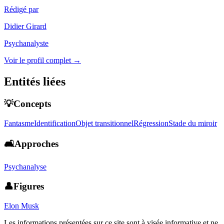
Rédigé par
Didier Girard
Psychanalyste
Voir le profil complet →
Entités liées
💡Concepts
Fantasme
Identification
Objet transitionnel
Régression
Stade du miroir
🛋️Approches
Psychanalyse
👤Figures
Elon Musk
Les informations présentées sur ce site sont à visée informative et ne