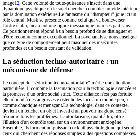
image
1
2
. Cette volonté de toute-puissance s'inscrit dans une
dynamique psychique où le sujet cherche à combler un vide intérieur
par la domination extérieure.Le fantasme du "disrupteur" joue ici un
rôle central. Musk se présente comme celui qui va bouleverser
l'ordre établi, incarnant une figure messianique pour ses partisans.
Ce positionnement répond à un besoin profond de se distinguer et
d'être reconnu comme exceptionnel. La psychanalyse nous enseigne
que ce type de comportement peut masquer des insécurités
profondes et un besoin constant de validation.
La séduction techno-autoritaire : un
mécanisme de défense
Le concept de "séduction techno-autoritaire" mérite une attention
particulière. Il combine la fascination pour la technologie avancée et
la promesse d'un ordre social strict. Cette alliance n'est pas fortuite :
elle répond à des angoisses existentielles face à un monde perçu
comme chaotique et menaçant.La technologie, dans ce contexte,
devient un fétiche, un objet investi d'un pouvoir magique censé
résoudre tous les problèmes. L'autoritarisme, quant à lui, offre
l'illusion d'un contrôle total sur un environnement anxiogène.
Ensemble, ils forment un puissant cocktail psychologique qui séduit
ceux qui cherchent des réponses simples à des questions complexes.