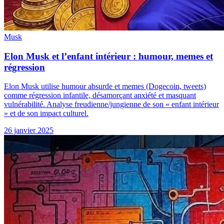
Musk
Elon Musk et l’enfant intérieur : humour, memes et
régression
Elon Musk utilise humour absurde et memes (Dogecoin, tweets)
comme régression infantile, désamorçant anxiété et masquant
vulnérabilité. Analyse freudienne/jungienne de son « enfant intérieur
» et de son impact culturel.
26 janvier 2025