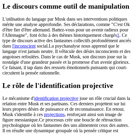
Le discours comme outil de manipulation
L'utilisation du langage par Musk dans ses interventions politiques
mérite une analyse approfondie. Ses déclarations, comme "C'est Ok
d'être fier d'être allemand. Battez-vous pour un avenir radieux pour
l'Allemagne", font écho à des thèmes historiquement chargés
1
. Ce
type de discours active des fantasmes collectifs profondément ancrés
dans
l'inconscient
social.La psychanalyse nous apprend que le
langage n'est jamais neutre. Il véhicule des désirs inconscients et des
angoisses refoulées. Dans le cas de Musk, son discours joue sur la
nostalgie d'une grandeur passée et la promesse d'un avenir glorieux.
Ce faisant, il tap dans des ressorts émotionnels puissants qui court-
circuitent la pensée rationnelle.
Le rôle de l'identification projective
Le mécanisme d'
identification projective
joue un rôle crucial dans la
relation entre Musk et ses partisans. Ces derniers projettent sur lui
leurs propres désirs de puissance et de reconnaissance. En retour,
Musk s'identifie à ces
projections
, renforçant ainsi son image de
figure messianique.Ce processus crée une boucle de rétroaction
psychologique où les fantasmes des uns alimentent ceux des autres.
Il en résulte une dynamique groupale où la pensée critique est