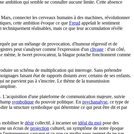
r une ambition qui semble ne connaître aucune limite. Cette absence
r Mars, connecter les cerveaux humains à des machines, révolutionner
ytiques, cette ambition évoque ce que
Freud
appelait le sentiment
nt techniquement réalisables, mais ce que leur accumulation révèle
marquée par un mélange de provocation, d'humour régressif et de
 registres peut s'analyser comme l'expression d'un
clivage
: d'un côté,
ion. Le mème, le tweet provocateur, la blague potache fonctionnent comme
.
produire un schéma de multiplication qui interroge. Sans prétendre
moignages faisant état de rapports distants avec certains de ses enfants.
i ne parvient pas à s'inscrire. Le thème de la transmission
impliste.
ue. L'acquisition d'une plateforme de communication majeure, suivie
e champ
symbolique
du pouvoir politique. En
psychanalyse
, ce type de
ire la structure symbolique qui détermine ce qui peut être dit et par
à mobiliser le
désir
collectif, à incarner un
idéal du moi
pour des
omme un écran de
projection
culturel, un symptôme de notre époque
e de l'entrepreneur-sauveur et ce que ce mythe nous permet de ne pas