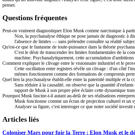
penser.
Questions fréquentes
Peut-on vraiment diagnostiquer Elon Musk comme narcissique à partir
Non, la psychanalyse éthique ne pose jamais de diagnostic à dis
l'absence de limites — sans prétendre connaître sa réalité subjec
Qu'est-ce que le fantasme de toute-puissance dans la théorie psychana
C'est le désir de transcender les limites fondamentales de la co
machine. Psychanalytiquement, cette accumulation d'ambitions d
Comment expliquer le clivage entre le visionnaire industriel et le prov
Cette oscillation entre registres révèle un clivage : d'un côté l'i
mèmes fonctionnent comme des formations de compromis permetta
Quel lien la psychanalyse établit-elle entre la paternité multiple et la 
Sans réduire à la causalité, on observe que la quantité d'enfants
rapport de Musk à son propre père éclaire cette dynamique tran
Pourquoi Musk fascine-t-il autant au-delà de ses réalisations entrepren
Musk fonctionne comme un écran de projection culturel et un sy
Analyser sa figure, c'est interroger ce que notre société investi
Articles liés
Coloniser Mars pour fuir la Terre : Elon Musk et le 