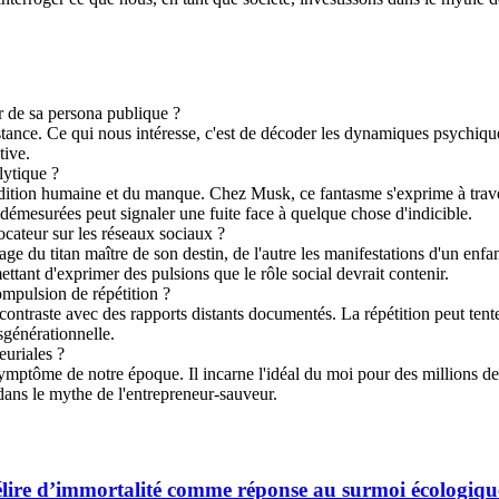
 de sa persona publique ?
tance. Ce qui nous intéresse, c'est de décoder les dynamiques psychique
tive.
lytique ?
ndition humaine et du manque. Chez Musk, ce fantasme s'exprime à traver
émesurées peut signaler une fuite face à quelque chose d'indicible.
ocateur sur les réseaux sociaux ?
mage du titan maître de son destin, de l'autre les manifestations d'un enfan
nt d'exprimer des pulsions que le rôle social devrait contenir.
compulsion de répétition ?
 contraste avec des rapports distants documentés. La répétition peut tent
sgénérationnelle.
euriales ?
mptôme de notre époque. Il incarne l'idéal du moi pour des millions de 
t dans le mythe de l'entrepreneur-sauveur.
délire d’immortalité comme réponse au surmoi écologiqu