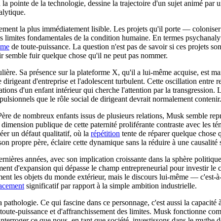
à la pointe de la technologie, dessine la trajectoire d'un sujet animé pa
alytique.
ment la plus immédiatement lisible. Les projets qu'il porte — colonise
 les limites fondamentales de la condition humaine. En termes psychanal
sme
de toute-puissance. La question n'est pas de savoir si ces projets so
rir semble fuir quelque chose qu'il ne peut pas nommer.
ulière. Sa présence sur la plateforme X, qu'il a lui-même acquise, est 
 dirigeant d'entreprise et l'adolescent turbulent. Cette oscillation entre
estations d'un enfant intérieur qui cherche l'attention par la transgress
sionnels que le rôle social de dirigeant devrait normalement contenir
l. Père de nombreux enfants issus de plusieurs relations, Musk semble re
a dimension publique de cette paternité proliférante contraste avec les té
er un défaut qualitatif, où la
répétition
tente de réparer quelque chose qu
 propre père, éclaire cette dynamique sans la réduire à une causalité s
ernières années, avec son implication croissante dans la sphère politiq
ment d'expansion qui dépasse le champ entrepreneurial pour investir l
ent les objets du monde extérieur, mais le discours lui-même — c'est-à-d
acement
significatif par rapport à la simple ambition industrielle.
a pathologie. Ce qui fascine dans ce personnage, c'est aussi la capacité 
toute-puissance et d'affranchissement des limites. Musk fonctionne c
i interroger ce que nous, en tant que société, investissons dans le myth