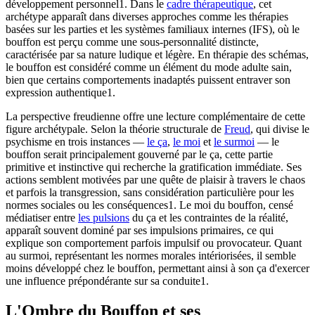
développement personnel1. Dans le
cadre thérapeutique
, cet
archétype apparaît dans diverses approches comme les thérapies
basées sur les parties et les systèmes familiaux internes (IFS), où le
bouffon est perçu comme une sous-personnalité distincte,
caractérisée par sa nature ludique et légère. En thérapie des schémas,
le bouffon est considéré comme un élément du mode adulte sain,
bien que certains comportements inadaptés puissent entraver son
expression authentique1.
La perspective freudienne offre une lecture complémentaire de cette
figure archétypale. Selon la théorie structurale de
Freud
, qui divise le
psychisme en trois instances —
le ça
,
le moi
et
le surmoi
— le
bouffon serait principalement gouverné par le ça, cette partie
primitive et instinctive qui recherche la gratification immédiate. Ses
actions semblent motivées par une quête de plaisir à travers le chaos
et parfois la transgression, sans considération particulière pour les
normes sociales ou les conséquences1. Le moi du bouffon, censé
médiatiser entre
les pulsions
du ça et les contraintes de la réalité,
apparaît souvent dominé par ses impulsions primaires, ce qui
explique son comportement parfois impulsif ou provocateur. Quant
au surmoi, représentant les normes morales intériorisées, il semble
moins développé chez le bouffon, permettant ainsi à son ça d'exercer
une influence prépondérante sur sa conduite1.
L'Ombre du Bouffon et ses