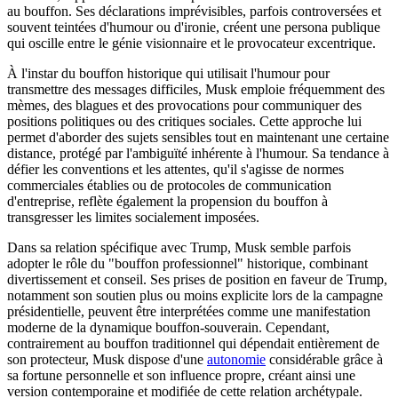
au bouffon. Ses déclarations imprévisibles, parfois controversées et
souvent teintées d'humour ou d'ironie, créent une persona publique
qui oscille entre le génie visionnaire et le provocateur excentrique.
À l'instar du bouffon historique qui utilisait l'humour pour
transmettre des messages difficiles, Musk emploie fréquemment des
mèmes, des blagues et des provocations pour communiquer des
positions politiques ou des critiques sociales. Cette approche lui
permet d'aborder des sujets sensibles tout en maintenant une certaine
distance, protégé par l'ambiguïté inhérente à l'humour. Sa tendance à
défier les conventions et les attentes, qu'il s'agisse de normes
commerciales établies ou de protocoles de communication
d'entreprise, reflète également la propension du bouffon à
transgresser les limites socialement imposées.
Dans sa relation spécifique avec Trump, Musk semble parfois
adopter le rôle du "bouffon professionnel" historique, combinant
divertissement et conseil. Ses prises de position en faveur de Trump,
notamment son soutien plus ou moins explicite lors de la campagne
présidentielle, peuvent être interprétées comme une manifestation
moderne de la dynamique bouffon-souverain. Cependant,
contrairement au bouffon traditionnel qui dépendait entièrement de
son protecteur, Musk dispose d'une
autonomie
considérable grâce à
sa fortune personnelle et son influence propre, créant ainsi une
version contemporaine et modifiée de cette relation archétypale.