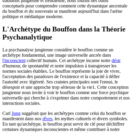
traditions jungienne et freudienne, nous fournit des outils
conceptuels pour comprendre comment cette dynamique ancestrale
du bouffon et du souverain se manifeste aujourd'hui dans l'arène
politique et médiatique moderne.
L'Archétype du Bouffon dans la Théorie
Psychanalytique
La psychanalyse jungienne considère le bouffon comme un
archétype fondamental, une image universelle ancrée dans
l'inconscient
collectif humain. Cet archétype incarne notre
désir
d'humour, de spontanéité et notre impulsion à transgresser les
normes sociales établies. Le bouffon représente la joie de vivre,
l'acceptation des paradoxes de l'existence et la capacité à défier
l'autorité avec légèreté. Ses craintes principales sont l'ennui, le
désespoir et une approche trop sérieuse de la vie1. Cette conception
jungienne nous invite à voir le bouffon comme une force psychique
universelle qui cherche à s'exprimer dans notre comportement et nos
interactions sociales.
Carl
Jung
suggérait que les archétypes comme celui du bouffon se
manifestent dans nos
rêves
, les mythes culturels et divers symboles.
En tant qu'archétype, le bouffon peut servir de clé pour déchiffrer
certaines dynamiques inconscientes et même contribuer à notre