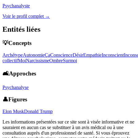
Psychanalyste
Voir le profil complet →
Entités liées
💡Concepts
Archétype
Autonomie
Ça
Conscience
Désir
Empathie
Inconscient
Inconsc
collectif
Moi
Narcissisme
Ombre
Surmoi
🛋️Approches
Psychanalyse
👤Figures
Elon Musk
Donald Trump
Les informations présentées sur ce site sont à visée informative et ne
sauraient en aucun cas se substituer à un avis médical ou à une
consultation auprès d'un professionnel de santé. Si vous éprouvez