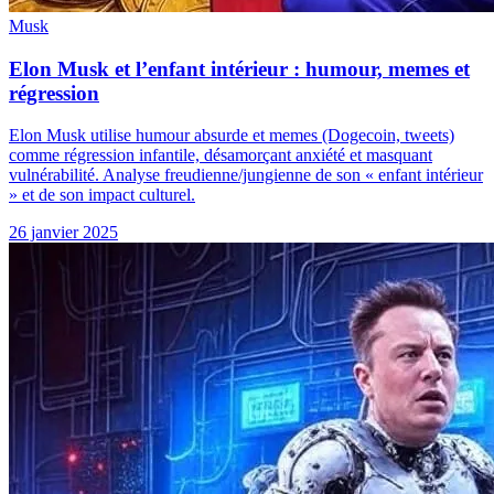
Musk
Elon Musk et l’enfant intérieur : humour, memes et
régression
Elon Musk utilise humour absurde et memes (Dogecoin, tweets)
comme régression infantile, désamorçant anxiété et masquant
vulnérabilité. Analyse freudienne/jungienne de son « enfant intérieur
» et de son impact culturel.
26 janvier 2025