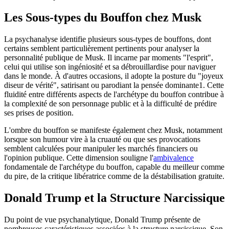
Les Sous-types du Bouffon chez Musk
La psychanalyse identifie plusieurs sous-types de bouffons, dont
certains semblent particulièrement pertinents pour analyser la
personnalité publique de Musk. Il incarne par moments "l'esprit",
celui qui utilise son ingéniosité et sa débrouillardise pour naviguer
dans le monde. À d'autres occasions, il adopte la posture du "joyeux
diseur de vérité", satirisant ou parodiant la pensée dominante1. Cette
fluidité entre différents aspects de l'archétype du bouffon contribue à
la complexité de son personnage public et à la difficulté de prédire
ses prises de position.
L'ombre du bouffon se manifeste également chez Musk, notamment
lorsque son humour vire à la cruauté ou que ses provocations
semblent calculées pour manipuler les marchés financiers ou
l'opinion publique. Cette dimension souligne l'
ambivalence
fondamentale de l'archétype du bouffon, capable du meilleur comme
du pire, de la critique libératrice comme de la déstabilisation gratuite.
Donald Trump et la Structure Narcissique
Du point de vue psychanalytique, Donald Trump présente de
nombreuses caractéristiques associées à la structure narcissique. Son