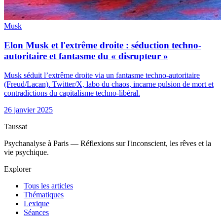
Musk
Elon Musk et l'extrême droite : séduction techno-
autoritaire et fantasme du « disrupteur »
Musk séduit l’extrême droite via un fantasme techno-autoritaire
(Freud/Lacan). Twitter/X, labo du chaos, incarne pulsion de mort et
contradictions du capitalisme techno-libéral.
26 janvier 2025
Taussat
Psychanalyse à Paris — Réflexions sur l'inconscient, les rêves et la
vie psychique.
Explorer
Tous les articles
Thématiques
Lexique
Séances