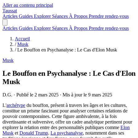
Aller au contenu principal
Taussat
Articles
Guides
Explorer
Séances
À Propos
Prendre rendez-vous
Articles
Guides
Explorer
Séances
À Propos
Prendre rendez-vous
Accueil
/
Musk
/
Le Bouffon en Psychanalyse : Le Cas d'Elon Musk
Musk
Le Bouffon en Psychanalyse : Le Cas d'Elon
Musk
D.G.
·
Publié le 2 mars 2025
·
Mis à jour le 9 mars 2025
L'
archétype
du bouffon, présent à travers les âges et les cultures,
constitue un prisme fascinant pour analyser certaines relations de
pouvoir contemporaines. Cette figure ambivalente, à la fois
divertissante et subversive, offre un cadre analytique pertinent pour
explorer la relation entre des personnalités publiques comme
Elon
Musk
et
Donald Trump
.
La psychanalyse
, notamment dans ses