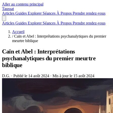
Aller au contenu principal
Taussat
Articles
Guides
Explorer
Séances
À Propos
Prendre rendez-vous
Articles
Guides
Explorer
Séances
À Propos
Prendre rendez-vous
Accueil
/
Caïn et Abel : Interprétations psychanalytiques du premier
meurtre biblique
Caïn et Abel : Interprétations
psychanalytiques du premier meurtre
biblique
D.G.
·
Publié le 14 août 2024
·
Mis à jour le 15 août 2024