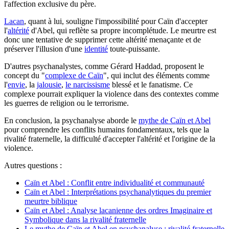
l'affection exclusive du père.
Lacan
, quant à lui, souligne l'impossibilité pour Caïn d'accepter
l'
altérité
d'Abel, qui reflète sa propre incomplétude. Le meurtre est
donc une tentative de supprimer cette altérité menaçante et de
préserver l'illusion d'une
identité
toute-puissante.
D'autres psychanalystes, comme Gérard Haddad, proposent le
concept du "
complexe de Caïn
", qui inclut des éléments comme
l'
envie
, la
jalousie
,
le narcissisme
blessé et le fanatisme. Ce
complexe pourrait expliquer la violence dans des contextes comme
les guerres de religion ou le terrorisme.
En conclusion, la psychanalyse aborde le
mythe de Caïn et Abel
pour comprendre les conflits humains fondamentaux, tels que la
rivalité fraternelle, la difficulté d'accepter l'altérité et l'origine de la
violence.
Autres questions :
Caïn et Abel : Conflit entre individualité et communauté
Caïn et Abel : Interprétations psychanalytiques du premier
meurtre biblique
Caïn et Abel : Analyse lacanienne des ordres Imaginaire et
Symbolique dans la rivalité fraternelle
Le mythe de Caïn et Abel en psychanalyse : rivalité fraternelle