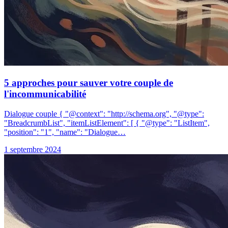
5 approches pour sauver votre couple de
l'incommunicabilité
Dialogue couple { "@context": "http://schema.org", "@type":
"BreadcrumbList", "itemListElement": [ { "@type": "ListItem",
"position": "1", "name": "Dialogue…
1 septembre 2024