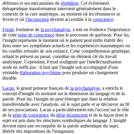
défenses et ses mécanismes de
répétition
. Cet événement
thérapeutique transformateur intervient généralement dans le
contexte de la cure analytique, au moment où les résistances se
lèvent et où
l'inconscient
devient accessible à la
conscience
.
Freud
, fondateur de
la psychanalyse
, a mis en évidence l'importance
de cette
prise de conscience
dans le processus de guérison. Pour lui,
l'insight représente le moment où le patient peut enfin établir des
liens entre ses symptômes actuels et les expériences traumatiques ou
les conflits refoulés de son enfance. Cette compréhension génétique,
reliant le présent au passé, constitue un élément clé du travail
analytique. Cependant, Freud soulignait que l'intellectualisation
seule ne suffit pas : il faut que l'insight soit accompagné d'une
véritable
élaboration psychique
pour produire un changement
durable.
Lacan
, le grand penseur français de
la psychanalyse
, a enrichi le
concept d'insight en insistant sur la dimension du langage et de la
parole. Pour lui, l'insight ne peut émerger que dans la relation
transférentielle avec l'analyste, où le sujet parle et se découvre au fil
de ses associations. Lacan a particulièrement mis l'accent sur le rôle
de la
prise de conscience
du
désir
inconscient
et de la façon dont le
sujet est pris dans les structures symboliques du langage. L'insight
devient ainsi une reconquête de la parole authentique du sujet,
libérée des impositions de l'imaginaire.