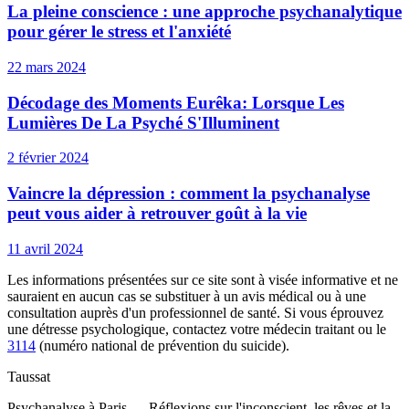
La pleine conscience : une approche psychanalytique
pour gérer le stress et l'anxiété
22 mars 2024
Décodage des Moments Eurêka: Lorsque Les
Lumières De La Psyché S'Illuminent
2 février 2024
Vaincre la dépression : comment la psychanalyse
peut vous aider à retrouver goût à la vie
11 avril 2024
Les informations présentées sur ce site sont à visée informative et ne
sauraient en aucun cas se substituer à un avis médical ou à une
consultation auprès d'un professionnel de santé. Si vous éprouvez
une détresse psychologique, contactez votre médecin traitant ou le
3114
(numéro national de prévention du suicide).
Taussat
Psychanalyse à Paris — Réflexions sur l'inconscient, les rêves et la