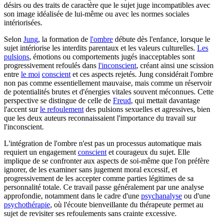
désirs ou des traits de caractère que le sujet juge incompatibles avec
son image idéalisée de lui-même ou avec les normes sociales
intériorisées.
Selon
Jung
, la formation de
l'ombre
débute dès l'enfance, lorsque le
sujet intériorise les interdits parentaux et les valeurs culturelles.
Les
pulsions
, émotions ou comportements jugés inacceptables sont
progressivement refoulés dans
l'inconscient
, créant ainsi une scission
entre
le moi
conscient
et ces aspects rejetés. Jung considérait l'ombre
non pas comme essentiellement mauvaise, mais comme un réservoir
de potentialités brutes et d'énergies vitales souvent méconnues. Cette
perspective se distingue de celle de
Freud
, qui mettait davantage
l'accent sur
le refoulement
des pulsions sexuelles et agressives, bien
que les deux auteurs reconnaissaient l'importance du travail sur
l'inconscient.
L'intégration de l'ombre n'est pas un processus automatique mais
requiert un engagement
conscient
et courageux du sujet. Elle
implique de se confronter aux aspects de soi-même que l'on préfère
ignorer, de les examiner sans jugement moral excessif, et
progressivement de les accepter comme parties légitimes de sa
personnalité totale. Ce travail passe généralement par une analyse
approfondie, notamment dans le cadre d'une
psychanalyse
ou d'une
psychothérapie
, où l'écoute bienveillante du thérapeute permet au
sujet de revisiter ses refoulements sans crainte excessive.