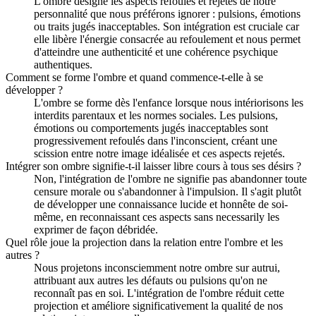
L'ombre désigne les aspects refoulés et rejetés de notre
personnalité que nous préférons ignorer : pulsions, émotions
ou traits jugés inacceptables. Son intégration est cruciale car
elle libère l'énergie consacrée au refoulement et nous permet
d'atteindre une authenticité et une cohérence psychique
authentiques.
Comment se forme l'ombre et quand commence-t-elle à se
développer ?
L'ombre se forme dès l'enfance lorsque nous intériorisons les
interdits parentaux et les normes sociales. Les pulsions,
émotions ou comportements jugés inacceptables sont
progressivement refoulés dans l'inconscient, créant une
scission entre notre image idéalisée et ces aspects rejetés.
Intégrer son ombre signifie-t-il laisser libre cours à tous ses désirs ?
Non, l'intégration de l'ombre ne signifie pas abandonner toute
censure morale ou s'abandonner à l'impulsion. Il s'agit plutôt
de développer une connaissance lucide et honnête de soi-
même, en reconnaissant ces aspects sans necessarily les
exprimer de façon débridée.
Quel rôle joue la projection dans la relation entre l'ombre et les
autres ?
Nous projetons inconsciemment notre ombre sur autrui,
attribuant aux autres les défauts ou pulsions qu'on ne
reconnaît pas en soi. L'intégration de l'ombre réduit cette
projection et améliore significativement la qualité de nos