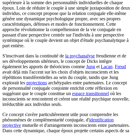
supérieure à la somme des personnalités individuelles de chaque
époux. Loin de réduire le couple à une simple juxtaposition de deux
individus, ce concept propose que la relation conjugale elle-même
génère une dynamique psychologique propre, avec ses propres
caractéristiques, défenses et modes de fonctionnement. Cette
approche révolutionne la compréhension de la vie conjugale en
passant d'une perspective centrée sur l'individu à une perspective
systémique où le couple devient un objet d'étude psychanalytique à
part entière.
S'inscrivant dans la continuité de
la psychanalyse
freudienne et de
ses développements ultérieurs, le concept de Dicks intègre
également les apports de théoriciens comme
Jung
et
Lacan
.
Freud
avait déjà mis l'accent sur les choix d'objets inconscients et les
répétitions transférentielles au sein du couple, tandis que Jung
explorait les
projections
archétypales entre partenaires. Le concept
de personnalité conjugale conjointe enrichit cette réflexion en
suggérant que le couple constitue un
espace transitionnel
où les
inconscients se rencontrent et créent une réalité psychique nouvelle,
irréductible aux individus seuls.
Ce concept s'avère particulièrement utile pour comprendre les
phénomènes de complémentarité conjugale, d'
identification
projective
mutuelle et d'arrangements inconscients entre partenaires.
Dans cette dynamique, chaque époux projette certains aspects de sa