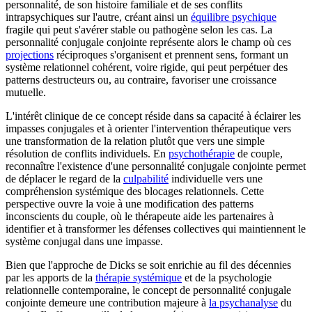
personnalité, de son histoire familiale et de ses conflits
intrapsychiques sur l'autre, créant ainsi un
équilibre psychique
fragile qui peut s'avérer stable ou pathogène selon les cas. La
personnalité conjugale conjointe représente alors le champ où ces
projections
réciproques s'organisent et prennent sens, formant un
système relationnel cohérent, voire rigide, qui peut perpétuer des
patterns destructeurs ou, au contraire, favoriser une croissance
mutuelle.
L'intérêt clinique de ce concept réside dans sa capacité à éclairer les
impasses conjugales et à orienter l'intervention thérapeutique vers
une transformation de la relation plutôt que vers une simple
résolution de conflits individuels. En
psychothérapie
de couple,
reconnaître l'existence d'une personnalité conjugale conjointe permet
de déplacer le regard de la
culpabilité
individuelle vers une
compréhension systémique des blocages relationnels. Cette
perspective ouvre la voie à une modification des patterns
inconscients du couple, où le thérapeute aide les partenaires à
identifier et à transformer les défenses collectives qui maintiennent le
système conjugal dans une impasse.
Bien que l'approche de Dicks se soit enrichie au fil des décennies
par les apports de la
thérapie systémique
et de la psychologie
relationnelle contemporaine, le concept de personnalité conjugale
conjointe demeure une contribution majeure à
la psychanalyse
du