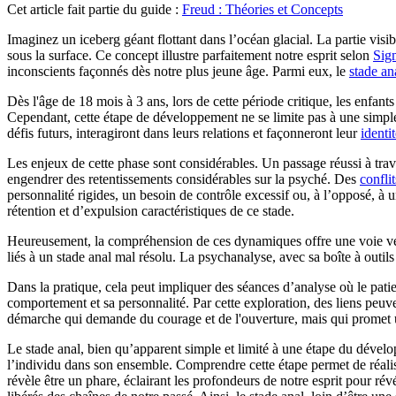
Cet article fait partie du guide :
Freud : Théories et Concepts
Imaginez un iceberg géant flottant dans l’océan glacial. La partie visi
sous la surface. Ce concept illustre parfaitement notre esprit selon
Sig
inconscients façonnés dès notre plus jeune âge. Parmi eux, le
stade an
Dès l'âge de 18 mois à 3 ans, lors de cette période critique, les enfant
Cependant, cette étape de développement ne se limite pas à une simple
défis futurs, interagiront dans leurs relations et façonneront leur
identi
Les enjeux de cette phase sont considérables. Un passage réussi à trav
engendrer des retentissements considérables sur la psyché. Des
confli
personnalité rigides, un besoin de contrôle excessif ou, à l’opposé, 
rétention et d’expulsion caractéristiques de ce stade.
Heureusement, la compréhension de ces dynamiques offre une voie ve
liés à un stade anal mal résolu. La psychanalyse, avec sa boîte à outils
Dans la pratique, cela peut impliquer des séances d’analyse où le pati
comportement et sa personnalité. Par cette exploration, des liens peuve
démarche qui demande du courage et de l'ouverture, mais qui promet u
Le stade anal, bien qu’apparent simple et limité à une étape du dével
l’individu dans son ensemble. Comprendre cette étape permet de réalise
révèle être un phare, éclairant les profondeurs de notre esprit pour r