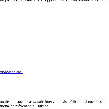
ne simple anecdote dans le développement de l'enfant, est une pièce maîtr
ction
Stade anal
 sauraient en aucun cas se substituer à un avis médical ou à une consulta
tional de prévention du suicide).