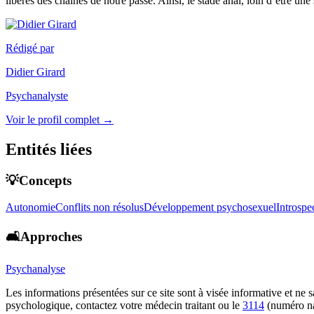
libérés des chaînes de notre passé. Ainsi, le stade anal, loin d’être u
Rédigé par
Didier Girard
Psychanalyste
Voir le profil complet →
Entités liées
💡Concepts
Autonomie
Conflits non résolus
Développement psychosexuel
Introspe
🛋️Approches
Psychanalyse
Les informations présentées sur ce site sont à visée informative et ne
psychologique, contactez votre médecin traitant ou le
3114
(numéro na