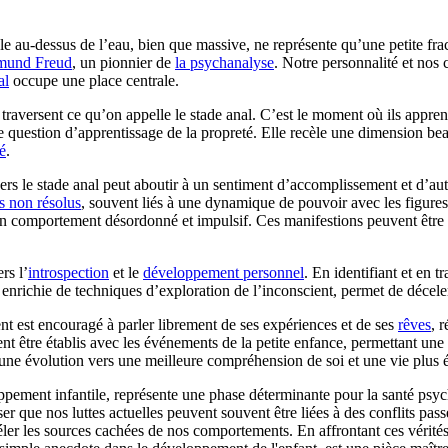
ble au-dessus de l’eau, bien que massive, ne représente qu’une petite fr
mund Freud
, un pionnier de
la psychanalyse
. Notre personnalité et nos
al
occupe une place centrale.
s traversent ce qu’on appelle le stade anal. C’est le moment où ils apprenn
 question d’apprentissage de la propreté. Elle recèle une dimension beau
té
.
ers le stade anal peut aboutir à un sentiment d’accomplissement et d’auto
ts non résolus
, souvent liés à une dynamique de pouvoir avec les figures 
à un comportement désordonné et impulsif. Ces manifestions peuvent êtr
rs l’
introspection
et le
développement personnel
. En identifiant et en t
 enrichie de techniques d’exploration de l’inconscient, permet de déceler
ent est encouragé à parler librement de ses expériences et de ses
rêves
, 
nt être établis avec les événements de la petite enfance, permettant une 
ne évolution vers une meilleure compréhension de soi et une vie plus é
oppement infantile, représente une phase déterminante pour la santé psy
r que nos luttes actuelles peuvent souvent être liées à des conflits pas
évéler les sources cachées de nos comportements. En affrontant ces vérité