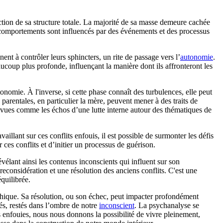
action de sa structure totale. La majorité de sa masse demeure cachée
 comportements sont influencés par des événements et des processus
ent à contrôler leurs sphincters, un rite de passage vers l’
autonomie
.
coup plus profonde, influençant la manière dont ils affronteront les
nomie. À l'inverse, si cette phase connaît des turbulences, elle peut
parentales, en particulier la mère, peuvent mener à des traits de
e vues comme les échos d’une lutte interne autour des thématiques de
ravaillant sur ces conflits enfouis, il est possible de surmonter les défis
 ces conflits et d’initier un processus de guérison.
révélant ainsi les contenus inconscients qui influent sur son
reconsidération et une résolution des anciens conflits. C'est une
quilibrée.
chique. Sa résolution, ou son échec, peut impacter profondément
sés, restés dans l’ombre de notre
inconscient
. La psychanalyse se
s enfouies, nous nous donnons la possibilité de vivre pleinement,