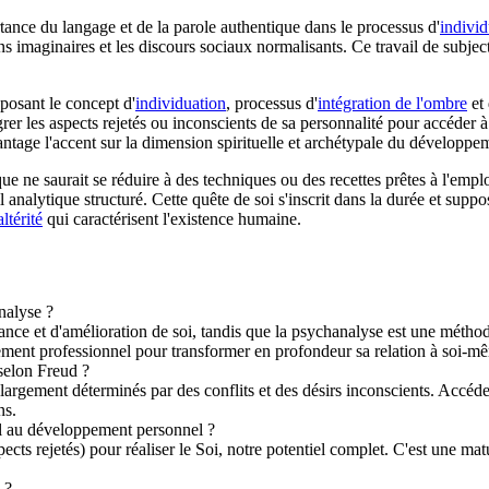
rtance du langage et de la parole authentique dans le processus d'
individ
ons imaginaires et les discours sociaux normalisants. Ce travail de subjec
posant le concept d'
individuation
, processus d'
intégration de l'ombre
et 
r les aspects rejetés ou inconscients de sa personnalité pour accéder à 
vantage l'accent sur la dimension spirituelle et archétypale du développe
e ne saurait se réduire à des techniques ou des recettes prêtes à l'emp
il analytique structuré. Cette quête de soi s'inscrit dans la durée et s
altérité
qui caractérisent l'existence humaine.
nalyse ?
ce et d'amélioration de soi, tandis que la psychanalyse est une méthod
ment professionnel pour transformer en profondeur sa relation à soi-mê
 selon Freud ?
argement déterminés par des conflits et des désirs inconscients. Accéde
ns.
il au développement personnel ?
pects rejetés) pour réaliser le Soi, notre potentiel complet. C'est une ma
 ?