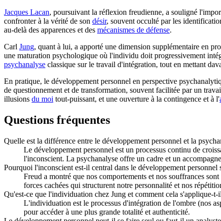
Jacques Lacan
, poursuivant la réflexion freudienne, a souligné l'impo
confronter à la vérité de son
désir
, souvent occulté par les identificati
au-delà des apparences et des
mécanismes de défense
.
Carl
Jung
, quant à lui, a apporté une dimension supplémentaire en pro
une maturation psychologique où l'individu doit progressivement intégre
psychanalyse
classique sur le travail d'intégration, tout en mettant da
En pratique, le développement personnel en perspective psychanalytiqu
de questionnement et de transformation, souvent facilitée par un trava
illusions
du moi
tout-puissant, et une ouverture à la contingence et à l'
Questions fréquentes
Quelle est la différence entre le développement personnel et la psycha
Le développement personnel est un processus continu de croissan
l'inconscient. La psychanalyse offre un cadre et un accompagne
Pourquoi l'inconscient est-il central dans le développement personnel
Freud a montré que nos comportements et nos souffrances sont l
forces cachées qui structurent notre personnalité et nos répétitio
Qu'est-ce que l'individuation chez Jung et comment cela s'applique-t-
L'individuation est le processus d'intégration de l'ombre (nos as
pour accéder à une plus grande totalité et authenticité.
Le développement personnel peut-il se faire seul ou faut-il un analyste