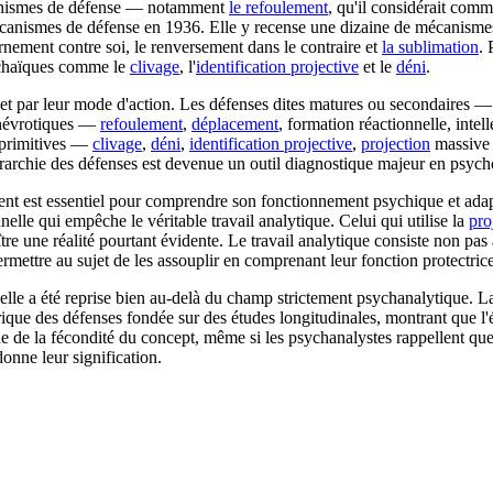
mécanismes de défense — notamment
le refoulement
, qu'il considérait com
canismes de défense en 1936. Elle y recense une dizaine de mécanismes
urnement contre soi, le renversement dans le contraire et
la sublimation
. 
 archaïques comme le
clivage
, l'
identification projective
et le
déni
.
 et par leur mode d'action. Les défenses dites matures ou secondaires 
s névrotiques —
refoulement
,
déplacement
, formation réactionnelle, inte
u primitives —
clivage
,
déni
,
identification projective
,
projection
massive —
iérarchie des défenses est devenue un outil diagnostique majeur en psyc
ent est essentiel pour comprendre son fonctionnement psychique et adap
nnelle qui empêche le véritable travail analytique. Celui qui utilise la
pro
re une réalité pourtant évidente. Le travail analytique consiste non pas
mettre au sujet de les assouplir en comprenant leur fonction protectrice
elle a été reprise bien au-delà du champ strictement psychanalytique. La
ique des défenses fondée sur des études longitudinales, montrant que l'é
igne de la fécondité du concept, même si les psychanalystes rappellent 
donne leur signification.