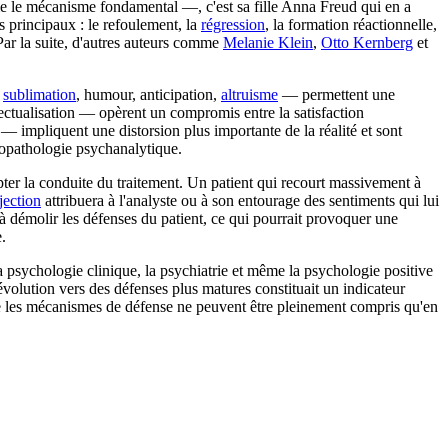
me le mécanisme fondamental —, c'est sa fille Anna Freud qui en a
 principaux : le refoulement, la
régression
, la formation réactionnelle,
Par la suite, d'autres auteurs comme
Melanie Klein
,
Otto Kernberg
et
—
sublimation
, humour, anticipation,
altruisme
— permettent une
llectualisation — opèrent un compromis entre la satisfaction
 impliquent une distorsion plus importante de la réalité et sont
hopathologie psychanalytique.
ter la conduite du traitement. Un patient qui recourt massivement à
jection
attribuera à l'analyste ou à son entourage des sentiments qui lui
 à démolir les défenses du patient, ce qui pourrait provoquer une
.
 psychologie clinique, la psychiatrie et même la psychologie positive
volution vers des défenses plus matures constituait un indicateur
que les mécanismes de défense ne peuvent être pleinement compris qu'en