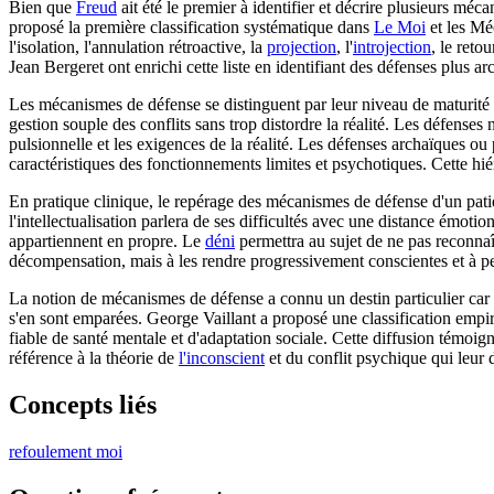
Bien que
Freud
ait été le premier à identifier et décrire plusieurs 
proposé la première classification systématique dans
Le Moi
et les Mé
l'isolation, l'annulation rétroactive, la
projection
, l'
introjection
, le reto
Jean Bergeret ont enrichi cette liste en identifiant des défenses plus
Les mécanismes de défense se distinguent par leur niveau de maturité
gestion souple des conflits sans trop distordre la réalité. Les défense
pulsionnelle et les exigences de la réalité. Les défenses archaïques o
caractéristiques des fonctionnements limites et psychotiques. Cette h
En pratique clinique, le repérage des mécanismes de défense d'un pati
l'intellectualisation parlera de ses difficultés avec une distance émotio
appartiennent en propre. Le
déni
permettra au sujet de ne pas reconnaît
décompensation, mais à les rendre progressivement conscientes et à per
La notion de mécanismes de défense a connu un destin particulier car 
s'en sont emparées. George Vaillant a proposé une classification empir
fiable de santé mentale et d'adaptation sociale. Cette diffusion témo
référence à la théorie de
l'inconscient
et du conflit psychique qui leur 
Concepts liés
refoulement
moi