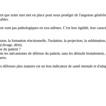
que notre moi met en place pour nous protéger de l'angoisse générée pa
tables.
 ne sont pas pathologiques en eux-mêmes. C'est leur rigidité, leur caract
ion, la formation réactionnelle, l'isolation, la projection, la sublimatio
clivage, déni).
e du patient ?
ts les mécanismes de défense du patient, sans les démolir brutalement, af
ures.
es défenses plus matures est un bon indicateur de santé mentale et d'ada