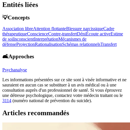
Entités liées
💡Concepts
Association libre
Attention flottante
Blessure narcissique
Cadre
thérapeutique
Conscience
Contre-transfert
Déni
Écoute active
Estime
de soi
Inconscient
Interprétation
Mécanismes de
défense
Projection
Rationalisation
Schémas relationnels
Transfert
🛋️Approches
Psychanalyse
Les informations présentées sur ce site sont à visée informative et ne
sauraient en aucun cas se substituer à un avis médical ou à une
consultation auprès d'un professionnel de santé. Si vous éprouvez
une détresse psychologique, contactez votre médecin traitant ou le
3114
(numéro national de prévention du suicide).
Articles recommandés