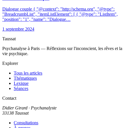
Dialogue couple { "@context": "http://schema.org", "@type":
"BreadcrumbList", "itemListElement": [ { "@type": "ListItem",
"position": "1", "name": "Dialogue…
1 septembre 2024
Taussat
Psychanalyse à Paris — Réflexions sur l'inconscient, les rêves et la
vie psychique.
Explorer
Tous les articles
Thématiques
Lexique
Séances
Contact
Didier Girard
· Psychanalyste
33138 Taussat
Consultations
À propos