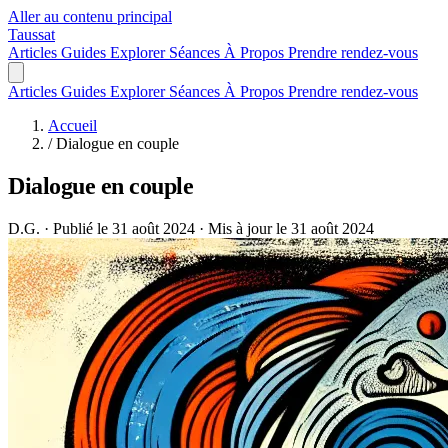
Aller au contenu principal
Taussat
Articles
Guides
Explorer
Séances
À Propos
Prendre rendez-vous
Articles
Guides
Explorer
Séances
À Propos
Prendre rendez-vous
Accueil
/
Dialogue en couple
Dialogue en couple
D.G.
·
Publié le 31 août 2024
·
Mis à jour le 31 août 2024