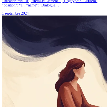
"BreadcrumbList", "itemListElement": [ { "@type": "ListItem",
"position": "1", "name": "Dialogue…
1 septembre 2024