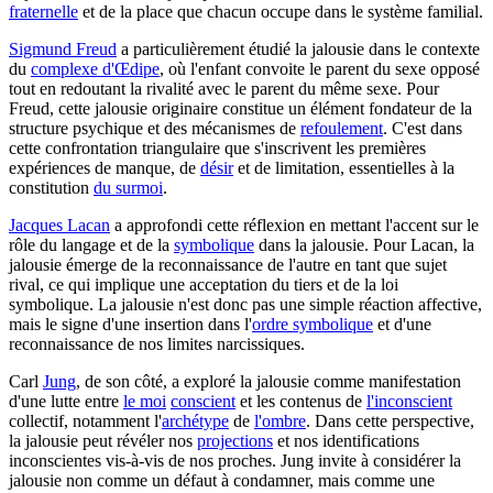
fraternelle
et de la place que chacun occupe dans le système familial.
Sigmund Freud
a particulièrement étudié la jalousie dans le contexte
du
complexe d'Œdipe
, où l'enfant convoite le parent du sexe opposé
tout en redoutant la rivalité avec le parent du même sexe. Pour
Freud, cette jalousie originaire constitue un élément fondateur de la
structure psychique et des mécanismes de
refoulement
. C'est dans
cette confrontation triangulaire que s'inscrivent les premières
expériences de manque, de
désir
et de limitation, essentielles à la
constitution
du surmoi
.
Jacques Lacan
a approfondi cette réflexion en mettant l'accent sur le
rôle du langage et de la
symbolique
dans la jalousie. Pour Lacan, la
jalousie émerge de la reconnaissance de l'autre en tant que sujet
rival, ce qui implique une acceptation du tiers et de la loi
symbolique. La jalousie n'est donc pas une simple réaction affective,
mais le signe d'une insertion dans l'
ordre symbolique
et d'une
reconnaissance de nos limites narcissiques.
Carl
Jung
, de son côté, a exploré la jalousie comme manifestation
d'une lutte entre
le moi
conscient
et les contenus de
l'inconscient
collectif, notamment l'
archétype
de
l'ombre
. Dans cette perspective,
la jalousie peut révéler nos
projections
et nos identifications
inconscientes vis-à-vis de nos proches. Jung invite à considérer la
jalousie non comme un défaut à condamner, mais comme une