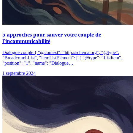
5 approches pour sauver votre couple de
l'incommunicabilité
Dialogue couple { "@context": "http://schema.org", "@type":
"BreadcrumbList", "itemListElement": [ { "@type": "ListItem",
"position": "1", "name": "Dialogue…
1 septembre 2024