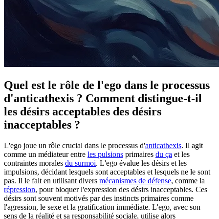
Quel est le rôle de l'ego dans le processus
d'anticathexis ? Comment distingue-t-il
les désirs acceptables des désirs
inacceptables ?
L'ego joue un rôle crucial dans le processus d'
anticathexis
. Il agit
comme un médiateur entre
les pulsions
primaires
du ça
et les
contraintes morales
du surmoi
. L'ego évalue les désirs et les
impulsions, décidant lesquels sont acceptables et lesquels ne le sont
pas. Il le fait en utilisant divers
mécanismes de défense
, comme la
répression
, pour bloquer l'expression des désirs inacceptables. Ces
désirs sont souvent motivés par des instincts primaires comme
l'agression, le sexe et la gratification immédiate. L'ego, avec son
sens de la réalité et sa responsabilité sociale, utilise alors