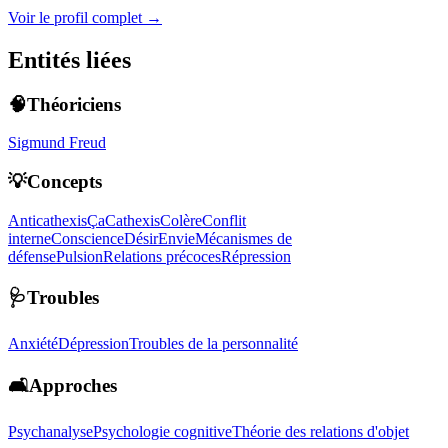
Voir le profil complet →
Entités liées
🧠Théoriciens
Sigmund Freud
💡Concepts
Anticathexis
Ça
Cathexis
Colère
Conflit
interne
Conscience
Désir
Envie
Mécanismes de
défense
Pulsion
Relations précoces
Répression
🩺Troubles
Anxiété
Dépression
Troubles de la personnalité
🛋️Approches
Psychanalyse
Psychologie cognitive
Théorie des relations d'objet