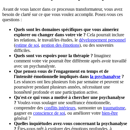
Avant de vous lancer dans ce processus transformateur, vous avez
besoin de clarté sur ce que vous voulez accomplir. Posez-vous ces
questions :
Quels sont les domaines spécifiques que vous aimeriez
explorer ou changer dans votre vie ?
Cela pourrait inclure
les relations, le travail/les études, le
développement personnel
(
estime de soi
,
gestion des émotions
), ou des souvenirs
difficiles.
Quels sont vos espoirs pour la thérapie ?
Imaginez
comment votre vie pourrait être différente après avoir travaillé
avec un psychanalyste.
Que pensez-vous de l'engagement en temps et de
l'intensité émotionnelle impliqués dans
la psychanalyse
?
Les séances ont lieu plusieurs fois par semaine et peuvent se
poursuivre pendant plusieurs années, nécessitant une
honnêteté profonde et une participation active.
Qu'est-ce qui vous a motivé à chercher une psychanalyse
?
Voulez-vous soulager une souffrance émotionnelle,
comprendre des
conflits intérieurs
, surmonter un
traumatisme
,
gagner en
conscience de soi
, ou améliorer votre
bien-être
général ?
Quelles inquiétudes avez-vous concernant la psychanalyse
?
Êtes-vous prêt à explorer des émotions profondes, à