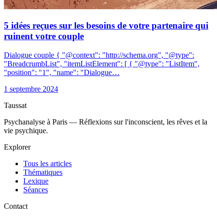
5 idées reçues sur les besoins de votre partenaire qui
ruinent votre couple
Dialogue couple { "@context": "http://schema.org", "@type":
"BreadcrumbList", "itemListElement": [ { "@type": "ListItem",
"position": "1", "name": "Dialogue…
1 septembre 2024
Taussat
Psychanalyse à Paris — Réflexions sur l'inconscient, les rêves et la
vie psychique.
Explorer
Tous les articles
Thématiques
Lexique
Séances
Contact