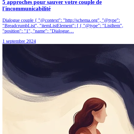
5 approches pour sauver votre couple de
l'incommunicabilité
Dialogue couple { "@context": "http://schema.org", "@type":
"BreadcrumbList", "itemListElement": [ { "@type": "ListItem",
"position": "1", "name": "Dialogue…
1 septembre 2024