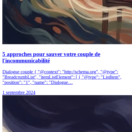
5 approches pour sauver votre couple de
l'incommunicabilité
Dialogue couple { "@context": "http://schema.org", "@type":
"BreadcrumbList", "itemListElement": [ { "@type": "ListItem",
"position": "1", "name": "Dialogue…
1 septembre 2024