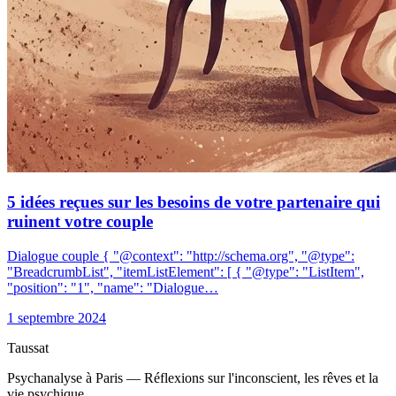
5 idées reçues sur les besoins de votre partenaire qui
ruinent votre couple
Dialogue couple { "@context": "http://schema.org", "@type":
"BreadcrumbList", "itemListElement": [ { "@type": "ListItem",
"position": "1", "name": "Dialogue…
1 septembre 2024
Taussat
Psychanalyse à Paris — Réflexions sur l'inconscient, les rêves et la
vie psychique.