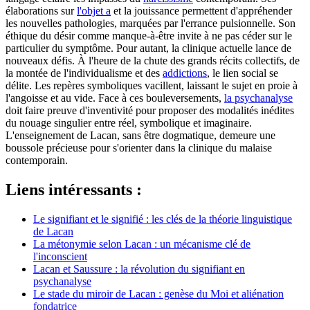
élaborations sur
l'objet a
et la jouissance permettent d'appréhender
les nouvelles pathologies, marquées par l'errance pulsionnelle. Son
éthique du désir comme manque-à-être invite à ne pas céder sur le
particulier du symptôme. Pour autant, la clinique actuelle lance de
nouveaux défis. À l'heure de la chute des grands récits collectifs, de
la montée de l'individualisme et des
addictions
, le lien social se
délite. Les repères symboliques vacillent, laissant le sujet en proie à
l'angoisse et au vide. Face à ces bouleversements,
la psychanalyse
doit faire preuve d'inventivité pour proposer des modalités inédites
du nouage singulier entre réel, symbolique et imaginaire.
L'enseignement de Lacan, sans être dogmatique, demeure une
boussole précieuse pour s'orienter dans la clinique du malaise
contemporain.
Liens intéressants :
Le signifiant et le signifié : les clés de la théorie linguistique
de Lacan
La métonymie selon Lacan : un mécanisme clé de
l'inconscient
Lacan et Saussure : la révolution du signifiant en
psychanalyse
Le stade du miroir de Lacan : genèse du Moi et aliénation
fondatrice