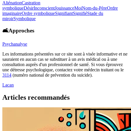
Aliénation
Castration
symbolique
Désir
Inconscient
Jouissance
Moi
Nom-du-Père
Ordre
imaginaire
Ordre symbolique
Signifiant
Signifié
Stade du
miroir
Symbolique
🛋️Approches
Psychanalyse
Les informations présentées sur ce site sont à visée informative et ne
sauraient en aucun cas se substituer à un avis médical ou à une
consultation auprès d'un professionnel de santé. Si vous éprouvez
une détresse psychologique, contactez votre médecin traitant ou le
3114
(numéro national de prévention du suicide).
Lacan
Articles recommandés