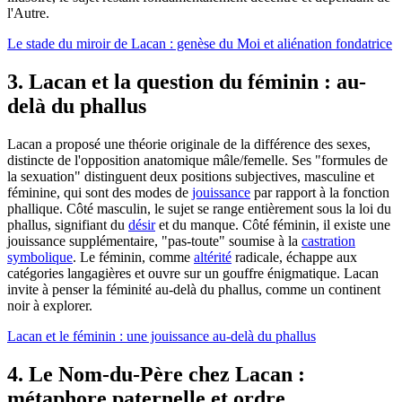
l'Autre.
Le stade du miroir de Lacan : genèse du Moi et aliénation fondatrice
3. Lacan et la question du féminin : au-
delà du phallus
Lacan a proposé une théorie originale de la différence des sexes,
distincte de l'opposition anatomique mâle/femelle. Ses "formules de
la sexuation" distinguent deux positions subjectives, masculine et
féminine, qui sont des modes de
jouissance
par rapport à la fonction
phallique. Côté masculin, le sujet se range entièrement sous la loi du
phallus, signifiant du
désir
et du manque. Côté féminin, il existe une
jouissance supplémentaire, "pas-toute" soumise à la
castration
symbolique
. Le féminin, comme
altérité
radicale, échappe aux
catégories langagières et ouvre sur un gouffre énigmatique. Lacan
invite à penser la féminité au-delà du phallus, comme un continent
noir à explorer.
Lacan et le féminin : une jouissance au-delà du phallus
4. Le Nom-du-Père chez Lacan :
métaphore paternelle et ordre