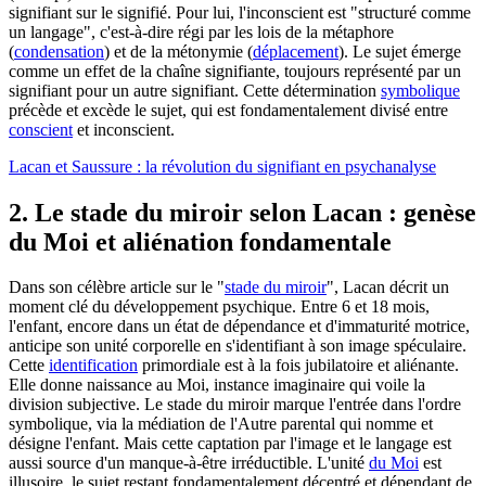
signifiant sur le signifié. Pour lui, l'inconscient est "structuré comme
un langage", c'est-à-dire régi par les lois de la métaphore
(
condensation
) et de la métonymie (
déplacement
). Le sujet émerge
comme un effet de la chaîne signifiante, toujours représenté par un
signifiant pour un autre signifiant. Cette détermination
symbolique
précède et excède le sujet, qui est fondamentalement divisé entre
conscient
et inconscient.
Lacan et Saussure : la révolution du signifiant en psychanalyse
2. Le stade du miroir selon Lacan : genèse
du Moi et aliénation fondamentale
Dans son célèbre article sur le "
stade du miroir
", Lacan décrit un
moment clé du développement psychique. Entre 6 et 18 mois,
l'enfant, encore dans un état de dépendance et d'immaturité motrice,
anticipe son unité corporelle en s'identifiant à son image spéculaire.
Cette
identification
primordiale est à la fois jubilatoire et aliénante.
Elle donne naissance au Moi, instance imaginaire qui voile la
division subjective. Le stade du miroir marque l'entrée dans l'ordre
symbolique, via la médiation de l'Autre parental qui nomme et
désigne l'enfant. Mais cette captation par l'image et le langage est
aussi source d'un manque-à-être irréductible. L'unité
du Moi
est
illusoire, le sujet restant fondamentalement décentré et dépendant de