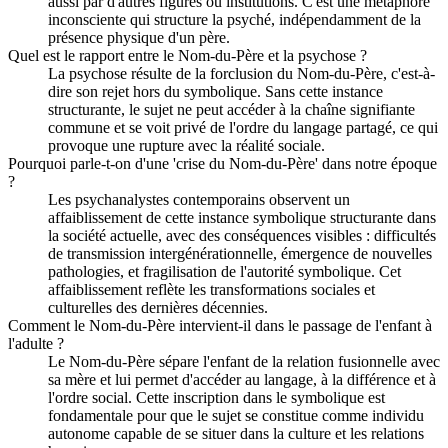
aussi par d'autres figures ou institutions. C'est une métaphore
inconsciente qui structure la psyché, indépendamment de la
présence physique d'un père.
Quel est le rapport entre le Nom-du-Père et la psychose ?
La psychose résulte de la forclusion du Nom-du-Père, c'est-à-
dire son rejet hors du symbolique. Sans cette instance
structurante, le sujet ne peut accéder à la chaîne signifiante
commune et se voit privé de l'ordre du langage partagé, ce qui
provoque une rupture avec la réalité sociale.
Pourquoi parle-t-on d'une 'crise du Nom-du-Père' dans notre époque
?
Les psychanalystes contemporains observent un
affaiblissement de cette instance symbolique structurante dans
la société actuelle, avec des conséquences visibles : difficultés
de transmission intergénérationnelle, émergence de nouvelles
pathologies, et fragilisation de l'autorité symbolique. Cet
affaiblissement reflète les transformations sociales et
culturelles des dernières décennies.
Comment le Nom-du-Père intervient-il dans le passage de l'enfant à
l'adulte ?
Le Nom-du-Père sépare l'enfant de la relation fusionnelle avec
sa mère et lui permet d'accéder au langage, à la différence et à
l'ordre social. Cette inscription dans le symbolique est
fondamentale pour que le sujet se constitue comme individu
autonome capable de se situer dans la culture et les relations