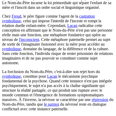
Le Nom-du-Père incarne la loi primordiale qui sépare l'enfant de sa
mère et l'inscrit dans un ordre social et linguistique organisé.
Chez
Freud
, le père figure comme l'agent de la
castration
symbolique
, celui qui impose l'interdit de l'inceste et rompt la
relation duelle enfant-mère. Cependant,
Lacan
radicalise cette
conception en affirmant que le Nom-du-Père n'est pas une personne
réelle mais une fonction, une métaphore fondatrice qui opère au
niveau de
l'inconscient
. Cette métaphore paternelle permet au sujet
de sortir de l'imaginaire fusionnel avec la mère pour accéder au
symbolique
, domaine du langage, de la différence et de la culture.
Sans cette fonction, l'individu risque de rester prisonnier de relations
imaginaires et de ne pas pouvoir se constituer comme sujet
autonome.
La forclusion du Nom-du-Père, c'est-à-dire son rejet hors du
symbolique
, constitue pour
Lacan
le mécanisme psychique
fondamental de la psychose. Quand cette instance n'est pas intégrée
psychiquement, le sujet n'a pas accès à la chaîne signifiante qui
structure la réalité partagée, ce qui produit une rupture avec le
monde commun et l'émergence de formations symptomatiques
massives. À l'inverse, la névrose se caractérise par une
répression
du
Nom-du-Père, tandis que
le surmoi
du névrosé reste en dialogue
conflictuel avec cette instance paternelle.