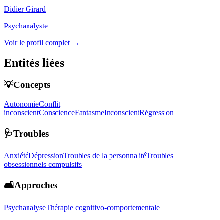
Didier Girard
Psychanalyste
Voir le profil complet →
Entités liées
💡Concepts
Autonomie
Conflit
inconscient
Conscience
Fantasme
Inconscient
Régression
🩺Troubles
Anxiété
Dépression
Troubles de la personnalité
Troubles
obsessionnels compulsifs
🛋️Approches
Psychanalyse
Thérapie cognitivo-comportementale