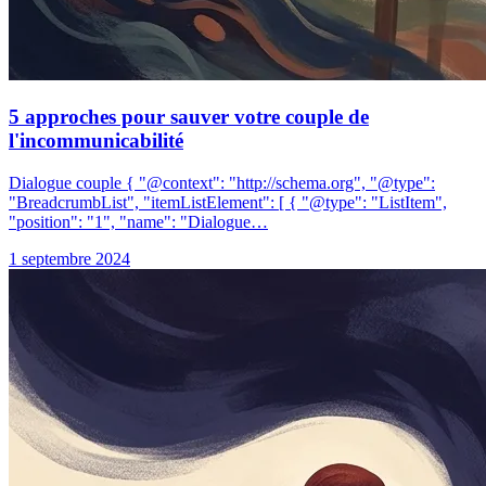
5 approches pour sauver votre couple de
l'incommunicabilité
Dialogue couple { "@context": "http://schema.org", "@type":
"BreadcrumbList", "itemListElement": [ { "@type": "ListItem",
"position": "1", "name": "Dialogue…
1 septembre 2024