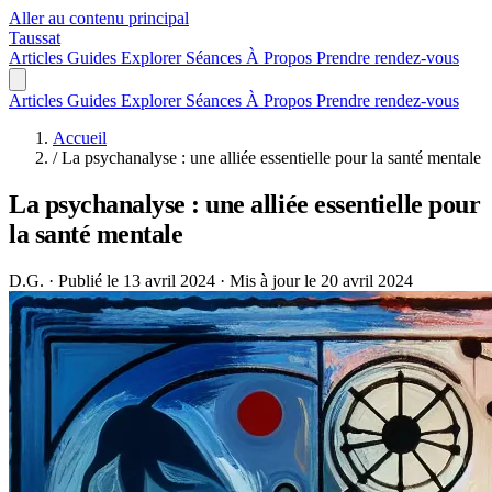
Aller au contenu principal
Taussat
Articles
Guides
Explorer
Séances
À Propos
Prendre rendez-vous
Articles
Guides
Explorer
Séances
À Propos
Prendre rendez-vous
Accueil
/
La psychanalyse : une alliée essentielle pour la santé mentale
La psychanalyse : une alliée essentielle pour
la santé mentale
D.G.
·
Publié le 13 avril 2024
·
Mis à jour le 20 avril 2024